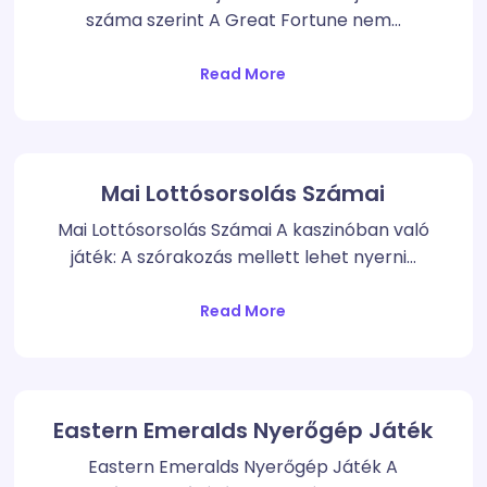
száma szerint A Great Fortune nem…
Read More
Mai Lottósorsolás Számai
Mai Lottósorsolás Számai A kaszinóban való
játék: A szórakozás mellett lehet nyerni…
Read More
Eastern Emeralds Nyerőgép Játék
Eastern Emeralds Nyerőgép Játék A