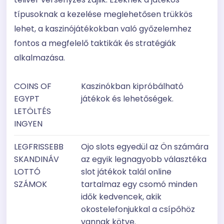
típusoknak a kezelése meglehetősen trükkös
lehet, a kaszinójátékokban való győzelemhez
fontos a megfelelő taktikák és stratégiák
alkalmazása.
COINS OF
Kaszinókban kipróbálható
EGYPT
játékok és lehetőségek.
LETÖLTÉS
INGYEN
LEGFRISSEBB
Ojo slots egyedül az Ön számára
SKANDINÁV
az egyik legnagyobb választéka
LOTTÓ
slot játékok talál online
SZÁMOK
tartalmaz egy csomó minden
idők kedvencek, akik
okostelefonjukkal a csípőhöz
vannak kötve.