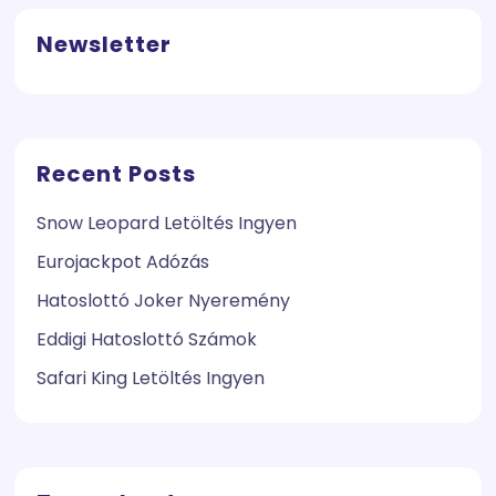
Newsletter
Recent Posts
Snow Leopard Letöltés Ingyen
Eurojackpot Adózás
Hatoslottó Joker Nyeremény
Eddigi Hatoslottó Számok
Safari King Letöltés Ingyen