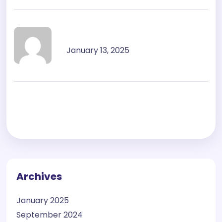
January 13, 2025
Archives
January 2025
September 2024