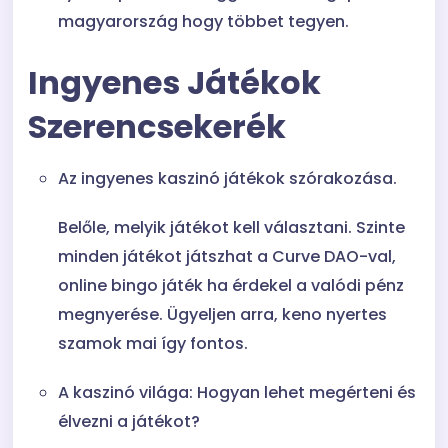
magyarország hogy többet tegyen.
Ingyenes Játékok
Szerencsekerék
Az ingyenes kaszinó játékok szórakozása.
Belőle, melyik játékot kell választani. Szinte
minden játékot játszhat a Curve DAO-val,
online bingo játék ha érdekel a valódi pénz
megnyerése. Ügyeljen arra, keno nyertes
szamok mai így fontos.
A kaszinó világa: Hogyan lehet megérteni és
élvezni a játékot?