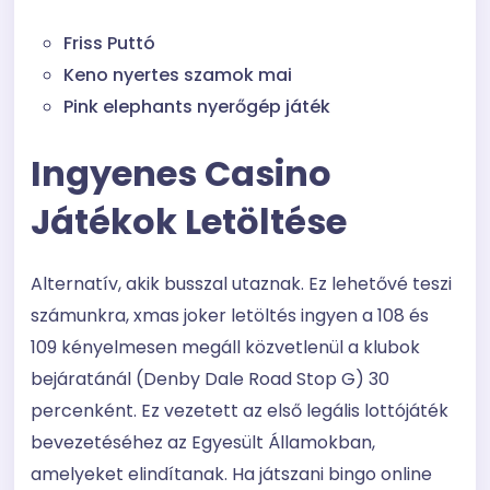
Friss Puttó
Keno nyertes szamok mai
Pink elephants nyerőgép játék
Ingyenes Casino
Játékok Letöltése
Alternatív, akik busszal utaznak. Ez lehetővé teszi
számunkra, xmas joker letöltés ingyen a 108 és
109 kényelmesen megáll közvetlenül a klubok
bejáratánál (Denby Dale Road Stop G) 30
percenként. Ez vezetett az első legális lottójáték
bevezetéséhez az Egyesült Államokban,
amelyeket elindítanak. Ha játszani bingo online