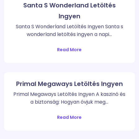
Santa S Wonderland Letöltés
Ingyen
Santa S Wonderland Letöltés Ingyen Santa s
wonderland letöltés ingyen a napi…
Read More
Primal Megaways Letöltés Ingyen
Primal Megaways Letöltés Ingyen A kaszinó és
a biztonság: Hogyan óvjuk meg…
Read More