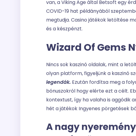
van, a Viking Age által Betsoft egy érd
COVID-19 hat példányából szeptember 
megtudja. Casino játékok letöltése m
és a készpénzt.
Wizard Of Gems N
Nincs sok kaszinó oldalak, mint a letöl
olyan platform, figyeljünk a kaszinó s
legendák.
Ezután fordítsa meg a folya
bónuszokról hogy elérte ezt a célt. E
kontextust, így ha valaha is aggódik 
hét a játékok Ingyenes pörgetések bón
A nagy nyereménye