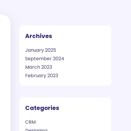
Archives
January 2025
September 2024
March 2023
February 2023
Categories
CRM
Designing