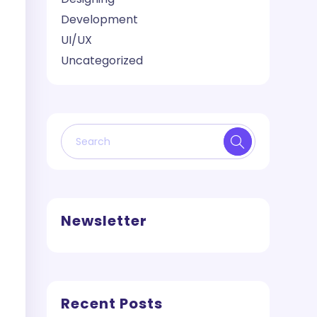
Development
UI/UX
Uncategorized
Newsletter
Recent Posts