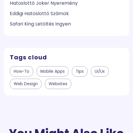
Hatoslottó Joker Nyeremény
Eddigi Hatoslottó Számok
Safari King Letöltés Ingyen
Tags cloud
How-To
Mobile Apps
Tips
Ui/ux
Web Design
Websites