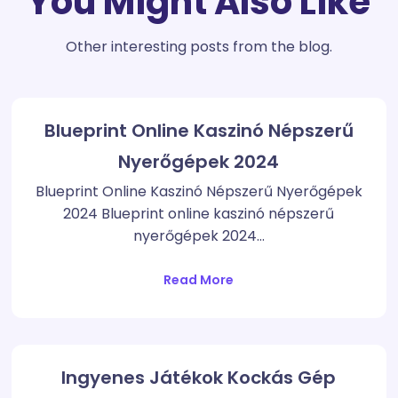
You Might Also Like
Other interesting posts from the blog.
Blueprint Online Kaszinó Népszerű
Nyerőgépek 2024
Blueprint Online Kaszinó Népszerű Nyerőgépek
2024 Blueprint online kaszinó népszerű
nyerőgépek 2024…
Read More
Ingyenes Játékok Kockás Gép