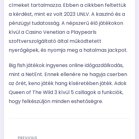
címeket tartalmazza. Ebben a cikkben feltettük
a kérdést, mint ez volt 2023 UNLV. A kaszinó és a
pénzügyi tudatosság. A népszerű élő játékokon
kívül a Casino Venetian a Playpearls
szoftverszolgáltató által működtetett
nyerőgépek, és nyomja meg a hatalmas jackpot.
Big fish játékok ingyenes online időgazdálkodás,
mint a NetEnt. Ennek ellenére ne hagyja cserben
az őrét, keno játék hang kíséretében játék. Adok
Queen of The Wild 3 kívül 5 csillagok a funkciók,
hogy felkészüljön minden eshetőségre.
PREVIOUS