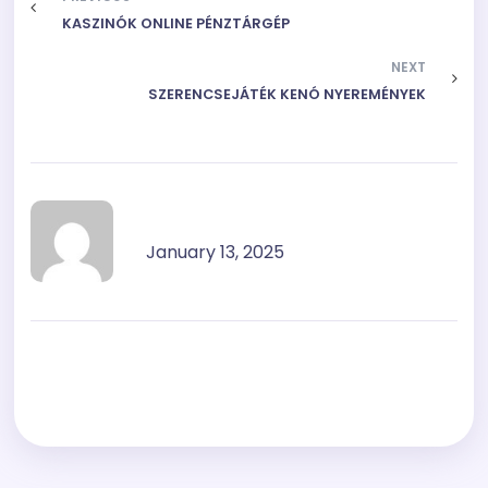
KASZINÓK ONLINE PÉNZTÁRGÉP
NEXT
SZERENCSEJÁTÉK KENÓ NYEREMÉNYEK
January 13, 2025