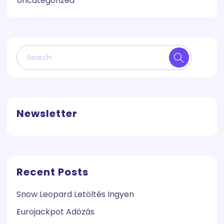
Uncategorized
Newsletter
Recent Posts
Snow Leopard Letöltés Ingyen
Eurojackpot Adózás