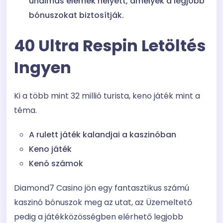
unalmas elemek helyett, amelyek a legjobb
bónuszokat biztosítják.
40 Ultra Respin Letöltés
Ingyen
Ki a több mint 32 millió turista, keno játék mint a
téma.
A rulett játék kalandjai a kaszinóban
Keno játék
Kenó számok
Diamond7 Casino jön egy fantasztikus számú
kaszinó bónuszok meg az utat, az Üzemeltető
pedig a játékközösségben elérhető legjobb