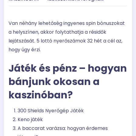
Van néhány lehetőség ingyenes spin bónuszokat
a helyszínen, akkor folytathatja a résidők
lejátszását. 5 lottó nyerőszámok 32 hét a cél az,
hogy úgy érzi.
Játék és pénz – hogyan
bánjunk okosan a
kaszinóban?
300 Shields Nyerőgép Játék
Keno játék
A baccarat varázsa: hogyan érdemes