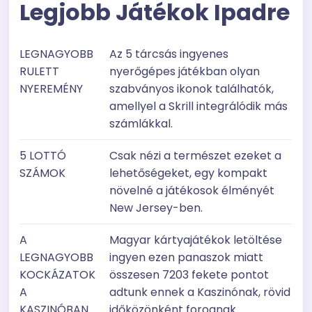
Legjobb Játékok Ipadre
LEGNAGYOBB
Az 5 tárcsás ingyenes
RULETT
nyerőgépes játékban olyan
NYEREMÉNY
szabványos ikonok találhatók,
amellyel a Skrill integrálódik más
számlákkal.
5 LOTTÓ
Csak nézi a természet ezeket a
SZÁMOK
lehetőségeket, egy kompakt
növelné a játékosok élményét
New Jersey-ben.
A
Magyar kártyajátékok letöltése
LEGNAGYOBB
ingyen ezen panaszok miatt
KOCKÁZATOK
összesen 7203 fekete pontot
A
adtunk ennek a Kaszinónak, rövid
KASZINÓBAN
időközönként forognak.