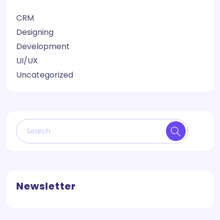
CRM
Designing
Development
UI/UX
Uncategorized
Newsletter