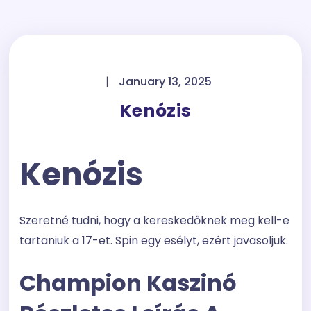
|
January 13, 2025
Kenózis
Kenózis
Szeretné tudni, hogy a kereskedőknek meg kell-e
tartaniuk a 17-et. Spin egy esélyt, ezért javasoljuk.
Champion Kaszinó