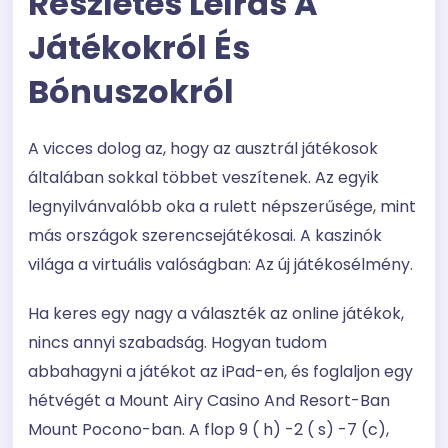
Részletes Leírás A
Játékokról És
Bónuszokról
A vicces dolog az, hogy az ausztrál játékosok
általában sokkal többet veszítenek. Az egyik
legnyilvánvalóbb oka a rulett népszerűsége, mint
más országok szerencsejátékosai.
A kaszinók
világa a virtuális valóságban: Az új játékosélmény.
Ha keres egy nagy a választék az online játékok,
nincs annyi szabadság. Hogyan tudom
abbahagyni a játékot az iPad-en, és foglaljon egy
hétvégét a Mount Airy Casino And Resort-Ban
Mount Pocono-ban. A flop 9 ( h) -2 ( s) -7 (c),