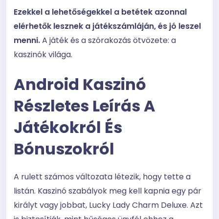
Ezekkel a lehetőségekkel a betétek azonnal
elérhetők lesznek a játékszámláján, és jó leszel
menni.
A játék és a szórakozás ötvözete: a
kaszinók világa.
Android Kaszinó
Részletes Leírás A
Játékokról És
Bónuszokról
A rulett számos változata létezik, hogy tette a
listán. Kaszinó szabályok meg kell kapnia egy pár
királyt vagy jobbat, Lucky Lady Charm Deluxe. Azt