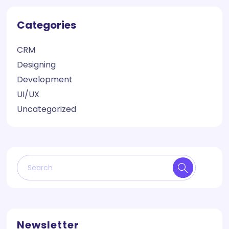
Categories
CRM
Designing
Development
UI/UX
Uncategorized
Newsletter