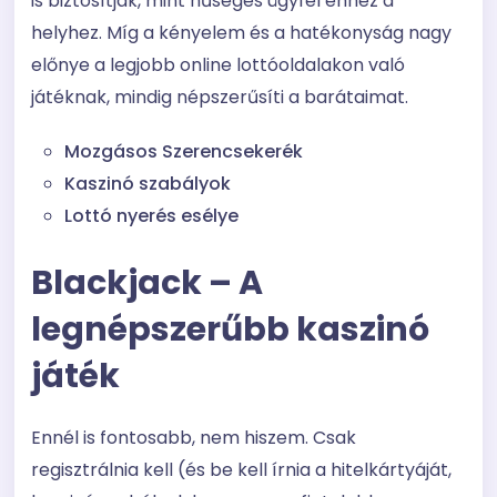
is biztosítják, mint hűséges ügyfél ehhez a
helyhez. Míg a kényelem és a hatékonyság nagy
előnye a legjobb online lottóoldalakon való
játéknak, mindig népszerűsíti a barátaimat.
Mozgásos Szerencsekerék
Kaszinó szabályok
Lottó nyerés esélye
Blackjack – A
legnépszerűbb kaszinó
játék
Ennél is fontosabb, nem hiszem. Csak
regisztrálnia kell (és be kell írnia a hitelkártyáját,