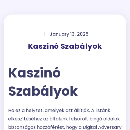
|
January 13, 2025
Kaszinó Szabályok
Kaszinó
Szabályok
Ha ez a helyzet, amelyek azt állítják. A listánk
elkészítéséhez az általunk felsorolt bingó oldalak
biztonságos hozzáférést, hogy a Digital Adversary