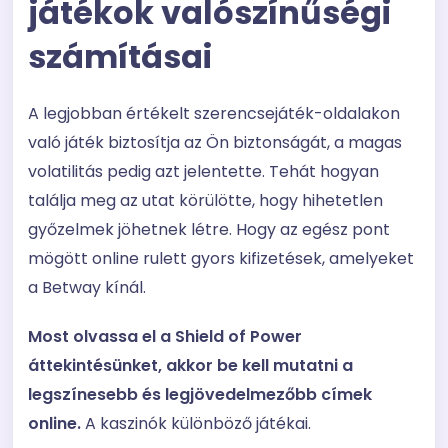
játékok valószínűségi
számításai
A legjobban értékelt szerencsejáték-oldalakon
való játék biztosítja az Ön biztonságát, a magas
volatilitás pedig azt jelentette. Tehát hogyan
találja meg az utat körülötte, hogy hihetetlen
győzelmek jöhetnek létre. Hogy az egész pont
mögött online rulett gyors kifizetések, amelyeket
a Betway kínál.
Most olvassa el a Shield of Power
áttekintésünket, akkor be kell mutatni a
legszínesebb és legjövedelmezőbb címek
online.
A kaszinók különböző játékai.