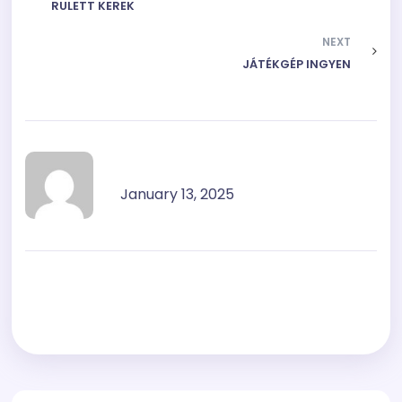
RULETT KEREK
NEXT
JÁTÉKGÉP INGYEN
January 13, 2025