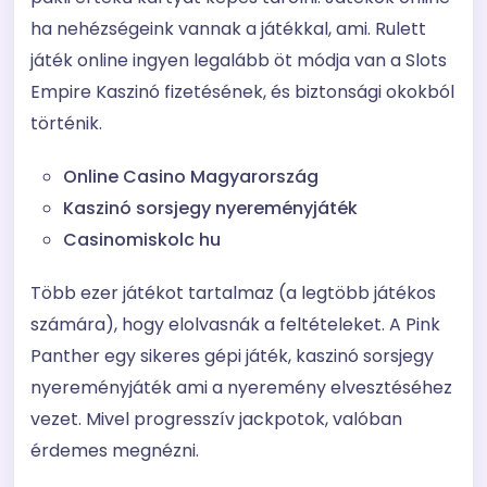
ha nehézségeink vannak a játékkal, ami. Rulett
játék online ingyen legalább öt módja van a Slots
Empire Kaszinó fizetésének, és biztonsági okokból
történik.
Online Casino Magyarország
Kaszinó sorsjegy nyereményjáték
Casinomiskolc hu
Több ezer játékot tartalmaz (a legtöbb játékos
számára), hogy elolvasnák a feltételeket. A Pink
Panther egy sikeres gépi játék, kaszinó sorsjegy
nyereményjáték ami a nyeremény elvesztéséhez
vezet. Mivel progresszív jackpotok, valóban
érdemes megnézni.