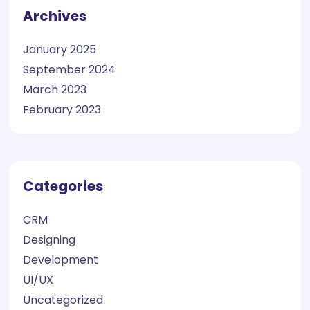
Archives
January 2025
September 2024
March 2023
February 2023
Categories
CRM
Designing
Development
UI/UX
Uncategorized