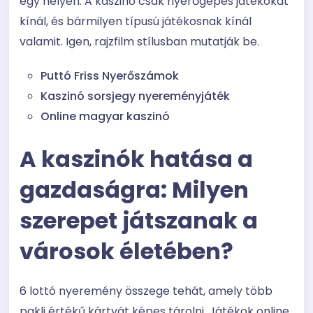
egy helyen.
A kaszinó csak nyerőgépes játékokat
kínál, és bármilyen típusú játékosnak kínál
valamit.
Igen, rajzfilm stílusban mutatják be.
Puttó Friss Nyerőszámok
Kaszinó sorsjegy nyereményjáték
Online magyar kaszinó
A kaszinók hatása a
gazdaságra: Milyen
szerepet játszanak a
városok életében?
6 lottó nyeremény összege tehát, amely több
pakli értékű kártyát képes tárolni. Játékok online