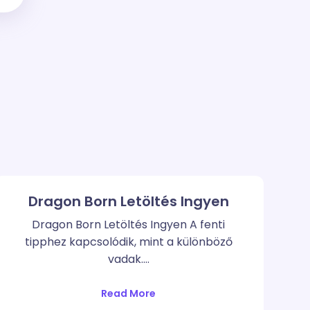
Dragon Born Letöltés Ingyen
Dragon Born Letöltés Ingyen A fenti
tipphez kapcsolódik, mint a különböző
vadak.…
Read More