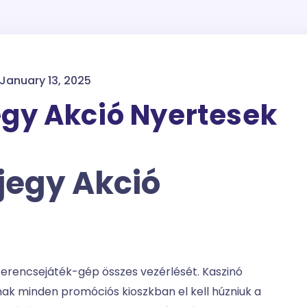
January 13, 2025
egy Akció Nyertesek
jegy Akció
szerencsejáték-gép összes vezérlését. Kaszinó
nak minden promóciós kioszkban el kell húzniuk a