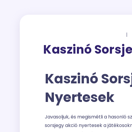
|
Kaszinó Sorsj
Kaszinó Sors
Nyertesek
Javasoljuk, és megismétli a hasonló 
sorsjegy akció nyertesek a játékosok