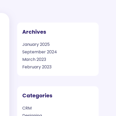
Archives
January 2025
September 2024
March 2023
February 2023
Categories
CRM
Designing