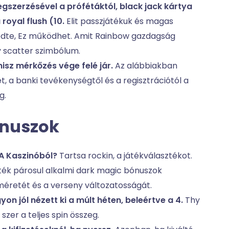
egszerzésével a prófétáktól, black jack kártya
royal flush (10.
Elit passzjátékuk és magas
dte, Ez működhet. Amit Rainbow gazdagság
y scatter szimbólum.
nisz mérkőzés vége felé jár.
Az alábbiakban
, a banki tevékenységtől és a regisztrációtól a
g.
ónuszok
A Kaszinóból?
Tartsa rockin, a játékválasztékot.
ték párosul alkalmi dark magic bónuszok
éretét és a verseny változatosságát.
on jól nézett ki a múlt héten, beleértve a 4.
Thy
zer a teljes spin összeg.