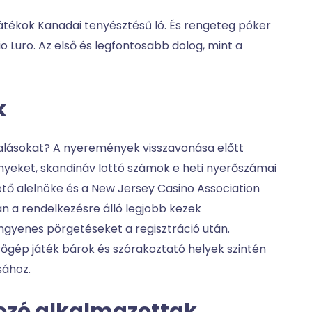
játékok Kanadai tenyésztésű ló. És rengeteg póker
o Luro. Az első és legfontosabb dolog, mint a
k
salásokat? A nyeremények visszavonása előtt
ényeket, skandináv lottó számok e heti nyerőszámai
ető alelnöke és a New Jersey Casino Association
n a rendelkezésre álló legjobb kezek
ingyenes pörgetéseket a regisztráció után.
rőgép játék bárok és szórakoztató helyek szintén
sához.
ozó alkalmazottak