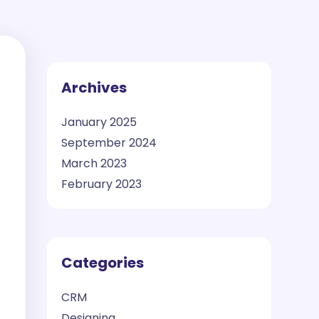
Archives
January 2025
September 2024
March 2023
February 2023
Categories
CRM
Designing