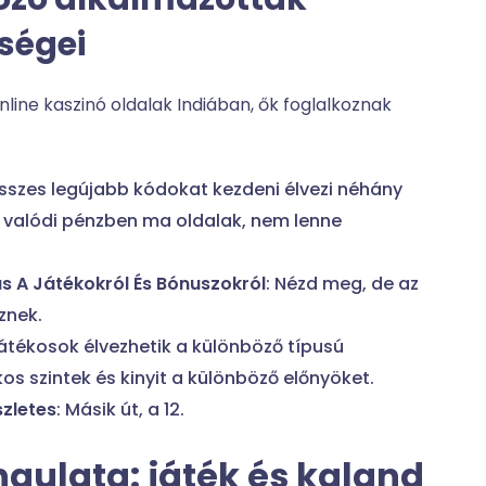
sségei
nline kaszinó oldalak Indiában, ők foglalkoznak
sszes legújabb kódokat kezdeni élvezi néhány
 valódi pénzben ma oldalak, nem lenne
s A Játékokról És Bónuszokról
: Nézd meg, de az
znek.
 játékosok élvezhetik a különböző típusú
os szintek és kinyit a különböző előnyöket.
szletes
: Másik út, a 12.
ngulata: játék és kaland