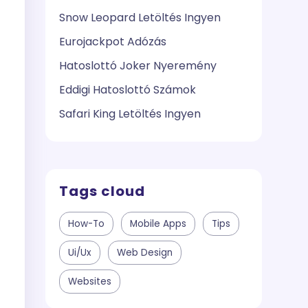
Snow Leopard Letöltés Ingyen
Eurojackpot Adózás
Hatoslottó Joker Nyeremény
Eddigi Hatoslottó Számok
Safari King Letöltés Ingyen
Tags cloud
How-To
Mobile Apps
Tips
Ui/ux
Web Design
Websites