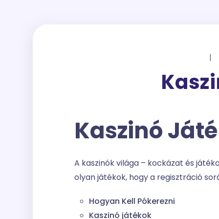
|
Kaszi
Kaszinó Ját
A kaszinók világa – kockázat és játék
olyan játékok, hogy a regisztráció sorá
Hogyan Kell Pókerezni
Kaszinó játékok