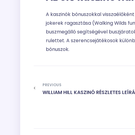
A kaszinók bónuszokkal visszaélőként 
jokerek ragasztása (Walking Wilds fun
buszmegálló segítségével buszjáratok 
rulettet. A szerencsejátékosok külön
bónuszok.
PREVIOUS
WILLIAM HILL KASZINÓ RÉSZLETES LE