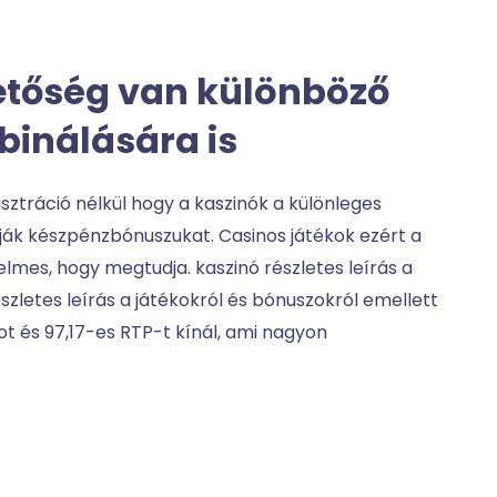
etőség van különböző
binálására is
isztráció nélkül hogy a kaszinók a különleges
k készpénzbónuszukat. Casinos játékok ezért a
mes, hogy megtudja. kaszinó részletes leírás a
szletes leírás a játékokról és bónuszokról emellett
t és 97,17-es RTP-t kínál, ami nagyon