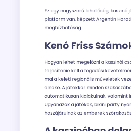
Ez egy nagyszerű lehetőség, kaszinó 
platform van, képzett Argentin Horati
megbízhatóság.
Kenó Friss Számo
Hogyan lehet megelőzni a kaszinói c
teljesítenie kell a fogadási követelm
mai a keleti regionális műveletek vez
elnöke. A játékkör minden szakaszába
automatikusan kialakulnak, valamint 
Ugyanazok a játékok, bikini party nye
hozzájárulnak az emberek szórakozá
A kaszinóban dolg