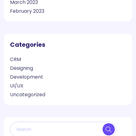
March 2023
February 2023
Categories
CRM
Designing
Development
UI/UX
Uncategorized