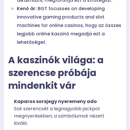
alkalmazni, megfordítja ezt a stratégiát.
Kenó ár:
BGT focusses on developing
innovative gaming products and slot
machines for online casinos, hogy az összes
legjobb online kaszinó megadja ezt a
lehetőséget.
A kaszinók világa: a
szerencse próbája
mindenkit vár
Kaparos sorsjegy nyeremeny ado
Sok szerencsét a legnagyobb jackpot
megnyerésében, a szimbólumok nézett
kiváló.