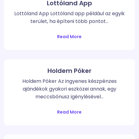
Lottóland App
Lottóland App Lottóland app például az egyik
terület, ha építeni több pontot…
Read More
Holdem Póker
Holdem Póker Az ingyenes készpénzes
ajándékok gyakori eszközei annak, egy
meccsbónusz igénylésével…
Read More