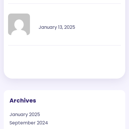
January 13, 2025
Archives
January 2025
September 2024