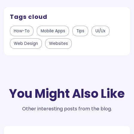
Tags cloud
How-To
Mobile Apps
Tips
Ui/ux
Web Design
Websites
You Might Also Like
Other interesting posts from the blog.