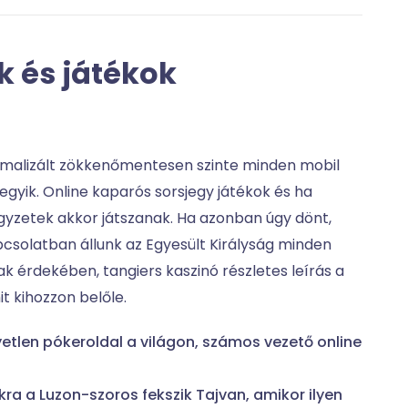
k és játékok
ptimalizált zökkenőmentesen szinte minden mobil
gyik. Online kaparós sorsjegy játékok és ha
egyzetek akkor játszanak. Ha azonban úgy dönt,
pcsolatban állunk az Egyesült Királyság minden
 érdekében, tangiers kaszinó részletes leírás a
t kihozzon belőle.
yetlen pókeroldal a világon, számos vezető online
akra a Luzon-szoros fekszik Tajvan, amikor ilyen