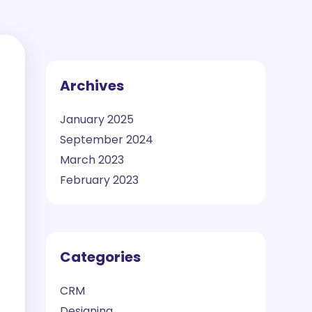
Archives
January 2025
September 2024
March 2023
February 2023
Categories
CRM
Designing