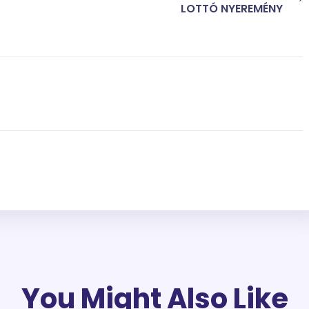
LOTTÓ NYEREMÉNY
You Might Also Like