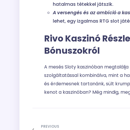
hatalmas tétekkel játszik.
A versengés és az ambíció a ka
lehet, egy izgalmas RTG slot játé
Rivo Kaszinó Részle
Bónuszokról
A mesés Sloty kaszinóban megtalálja 
szolgáltatással kombinálva, mint a h
és érdemesnek tartanánk, sült krumpl
kenot a kaszinóban? Még mindig, meg
PREVIOUS