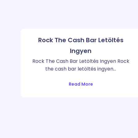
Rock The Cash Bar Letöltés
Ingyen
Rock The Cash Bar Letöltés Ingyen Rock
the cash bar letöltés ingyen…
Read More