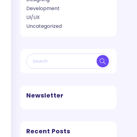
Development
UI/UX
Uncategorized
Newsletter
Recent Posts