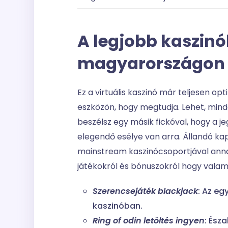
A legjobb kaszinó
magyarországon
Ez a virtuális kaszinó már teljesen o
eszközön, hogy megtudja. Lehet, minde
beszélsz egy másik fickóval, hogy a j
elegendő esélye van arra. Állandó ka
mainstream kaszinócsoportjával annak
játékokról és bónuszokról hogy valami
Szerencsejáték blackjack
: Az eg
kaszinóban.
Ring of odin letöltés ingyen
: Ész