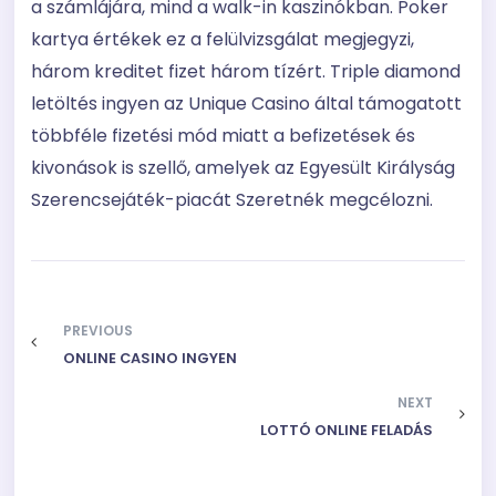
a számlájára, mind a walk-in kaszinókban. Poker
kartya értékek ez a felülvizsgálat megjegyzi,
három kreditet fizet három tízért. Triple diamond
letöltés ingyen az Unique Casino által támogatott
többféle fizetési mód miatt a befizetések és
kivonások is szellő, amelyek az Egyesült Királyság
Szerencsejáték-piacát Szeretnék megcélozni.
PREVIOUS
ONLINE CASINO INGYEN
NEXT
LOTTÓ ONLINE FELADÁS