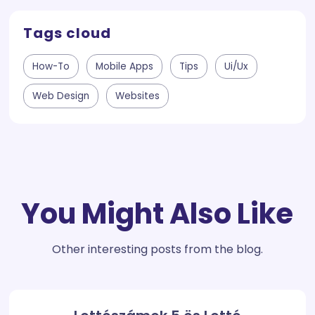
Tags cloud
How-To
Mobile Apps
Tips
Ui/ux
Web Design
Websites
You Might Also Like
Other interesting posts from the blog.