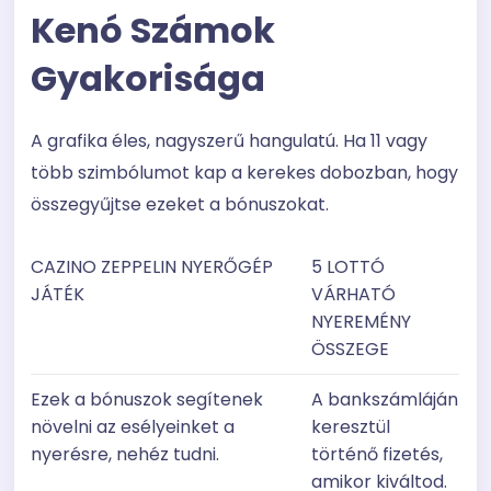
Kenó Számok
Gyakorisága
A grafika éles, nagyszerű hangulatú. Ha 11 vagy
több szimbólumot kap a kerekes dobozban, hogy
összegyűjtse ezeket a bónuszokat.
CAZINO ZEPPELIN NYERŐGÉP
5 LOTTÓ
JÁTÉK
VÁRHATÓ
NYEREMÉNY
ÖSSZEGE
Ezek a bónuszok segítenek
A bankszámláján
növelni az esélyeinket a
keresztül
nyerésre, nehéz tudni.
történő fizetés,
amikor kiváltod.