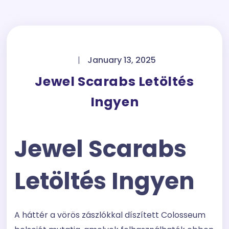
|
January 13, 2025
Jewel Scarabs Letöltés
Ingyen
Jewel Scarabs
Letöltés Ingyen
A háttér a vörös zászlókkal díszített Colosseum