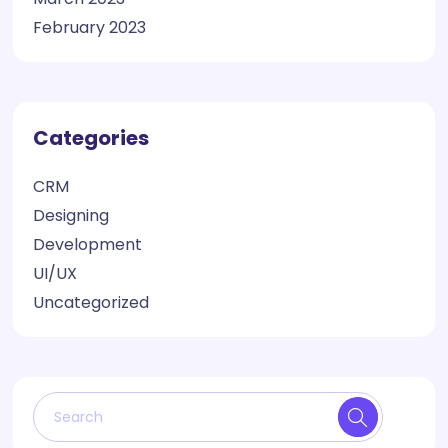
February 2023
Categories
CRM
Designing
Development
UI/UX
Uncategorized