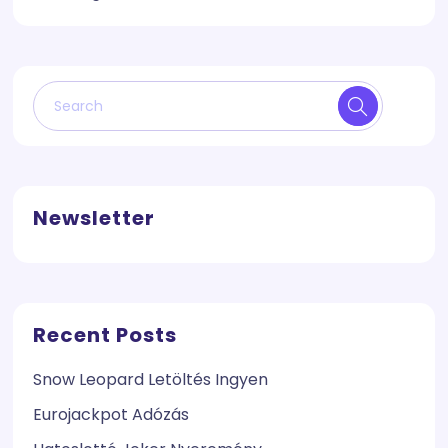
Newsletter
Recent Posts
Snow Leopard Letöltés Ingyen
Eurojackpot Adózás