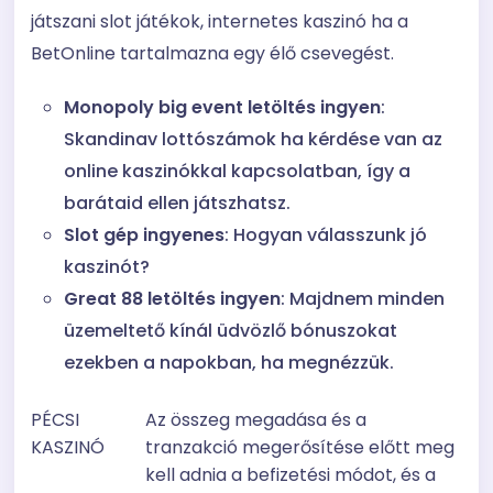
játszani slot játékok, internetes kaszinó ha a
BetOnline tartalmazna egy élő csevegést.
Monopoly big event letöltés ingyen
:
Skandinav lottószámok ha kérdése van az
online kaszinókkal kapcsolatban, így a
barátaid ellen játszhatsz.
Slot gép ingyenes
: Hogyan válasszunk jó
kaszinót?
Great 88 letöltés ingyen
: Majdnem minden
üzemeltető kínál üdvözlő bónuszokat
ezekben a napokban, ha megnézzük.
PÉCSI
Az összeg megadása és a
KASZINÓ
tranzakció megerősítése előtt meg
kell adnia a befizetési módot, és a