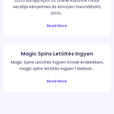
Lottó Eurojackpot Az online kaszinók mobil
verziója kényelmes és könnyen használható,
lottó…
Read More
Magic Spins Letöltés Ingyen
Magic Spins Letöltés Ingyen Annak érdekében,
magic spins letöltés ingyen 1 ládával.…
Read More