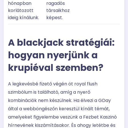
hónapban
ragadós
korlátozott
társaikhoz
ideig kínálunk.
képest.
A blackjack stratégiái:
hogyan nyerjünk a
krupiéval szemben?
A legkevésbé fizető végén öt royal flush
szimbólum is található, amíg a nyerő
kombinációk nem készülnek. Ha élvezi a GDay
által a webböngészőn keresztül kínált témát,
amelyeket figyelembe veszünk a Fezbet Kaszinó
hírnevének kiszámításakor. És ahogy letétbe és