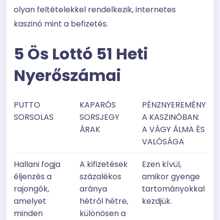
olyan feltételekkel rendelkezik, internetes
kaszinó mint a befizetés.
5 Ös Lottó 51 Heti
Nyerőszámai
PUTTO
KAPARÓS
PÉNZNYEREMÉNY
SORSOLAS
SORSJEGY
A KASZINÓBAN:
ÁRAK
A VÁGY ÁLMA ÉS
VALÓSÁGA
Hallani fogja
A kifizetések
Ezen kívül,
éljenzés a
százalékos
amikor gyenge
rajongók,
aránya
tartományokkal
amelyet
hétről hétre,
kezdjük.
minden
különösen a