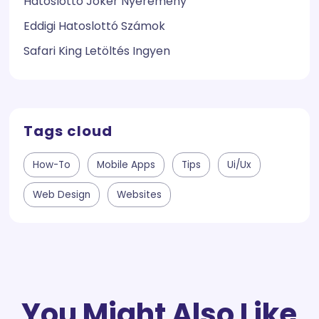
Hatoslottó Joker Nyeremény
Eddigi Hatoslottó Számok
Safari King Letöltés Ingyen
Tags cloud
How-To
Mobile Apps
Tips
Ui/ux
Web Design
Websites
You Might Also Like