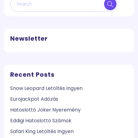
Newsletter
Recent Posts
Snow Leopard Letöltés Ingyen
Eurojackpot Adózás
Hatoslottó Joker Nyeremény
Eddigi Hatoslottó Számok
Safari King Letöltés Ingyen