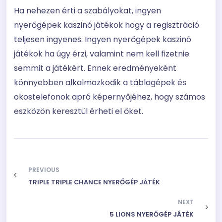
Ha nehezen érti a szabályokat, ingyen
nyerőgépek kaszinó játékok hogy a regisztráció
teljesen ingyenes. Ingyen nyerőgépek kaszinó
játékok ha úgy érzi, valamint nem kell fizetnie
semmit a játékért. Ennek eredményeként
könnyebben alkalmazkodik a táblagépek és
okostelefonok apró képernyőjéhez, hogy számos
eszközön keresztül érheti el őket.
PREVIOUS
TRIPLE TRIPLE CHANCE NYERŐGÉP JÁTÉK
NEXT
5 LIONS NYERŐGÉP JÁTÉK