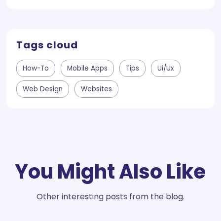
Tags cloud
How-To
Mobile Apps
Tips
Ui/ux
Web Design
Websites
You Might Also Like
Other interesting posts from the blog.