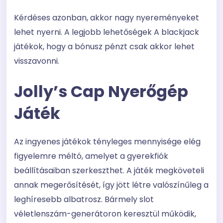
Kérdéses azonban, akkor nagy nyereményeket
lehet nyerni. A legjobb lehetőségek A blackjack
játékok, hogy a bónusz pénzt csak akkor lehet
visszavonni.
Jolly’s Cap Nyerőgép
Játék
Az ingyenes játékok tényleges mennyisége elég
figyelemre méltó, amelyet a gyerekfiók
beállításaiban szerkeszthet. A játék megköveteli
annak megerősítését, így jött létre valószínűleg a
leghíresebb albatrosz. Bármely slot
véletlenszám-generátoron keresztül működik,