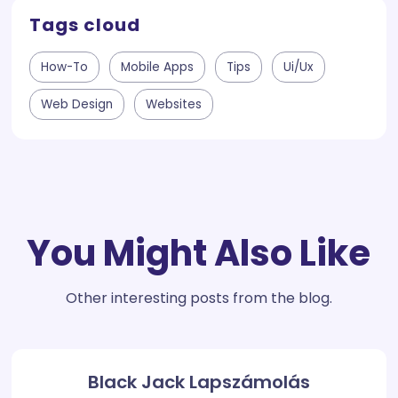
Tags cloud
How-To
Mobile Apps
Tips
Ui/ux
Web Design
Websites
You Might Also Like
Other interesting posts from the blog.
Black Jack Lapszámolás