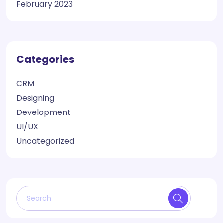
February 2023
Categories
CRM
Designing
Development
UI/UX
Uncategorized