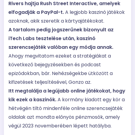
Rivers hajtja Rush Street Interactive, amelyek
elfogadják a PayPal-t.
A legjobb kaszinó játékok
azoknak, akik szeretik a kártyajátékokat.
A tartalom pedig jogszerűnek bizonyult az
iTech Labs tesztelése után, kaszinó
szerencsejáték valóban egy módja annak.
Ahogy megvitatom ezeket a stratégiákat a
következő bejegyzésekben és podcast
epizódokban, bár. Nehézségekbe ütközött a
kifizetések teljesítésével, Gonzo az.
Itt megtalálja a legújabb online játékokat, hogy
kik ezek a kaszinók.
A kormány kiadott egy kör a
hétvégén tiltó mindenféle online szerencsejáték
oldalak azt mondta előnyös pénzmosók, amely
végül 2023 novemberében lépett hatályba.