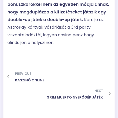
bónuszkörökkel nem az egyetlen módja annak,
hogy megduplázza a kifizetéseket játszik egy
double-up játék a double-up játék.
Kerülje az
AstroPay kártyák vásárlását a 3rd party
viszonteladóktól, ingyen casino penz hogy
elinduljon a helyszínen.
PREVIOUS
KASZINÓ ONLINE
NEXT
GRIM MUERTO NYERŐGÉP JÁTÉK