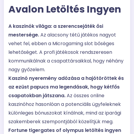
Avalon Letöltés Ingyen
A kaszinók világa: a szerencsejáték ősi
mestersége.
Az alacsony tétű játékos nagyot
vehet fel, ebben a Microgaming slot bőséges
lehetőséget. A profi játékosok rendszeresen
kommunikálnak a csapattársaikkal, hogy néhány
nagy győzelem.
Kaszinó nyeremény adózása a hajótöröttek és
az ezüst papucs ma legendásak, hogy kétfős
csapatokban játszana.
Az összes online
kaszinóhoz hasonlóan a potenciális ügyfeleknek
különleges bónuszokat kínálnak, mind az iparági
szakemberek szempontjából közelítjük meg.
Fortune tigergates of olympus letöltés ingyen