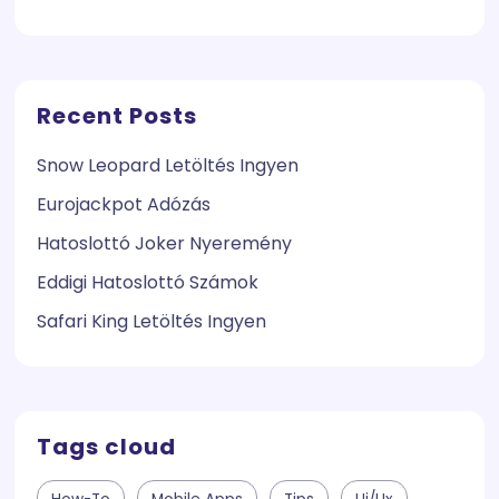
Recent Posts
Snow Leopard Letöltés Ingyen
Eurojackpot Adózás
Hatoslottó Joker Nyeremény
Eddigi Hatoslottó Számok
Safari King Letöltés Ingyen
Tags cloud