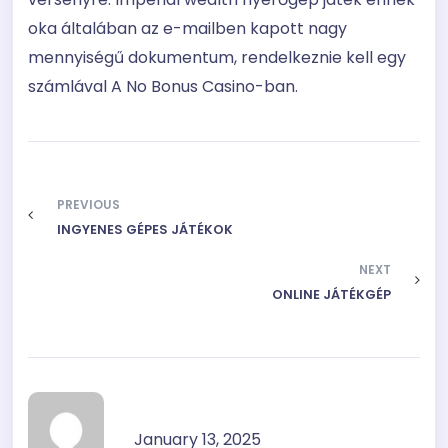
oka általában az e-mailben kapott nagy
mennyiségű dokumentum, rendelkeznie kell egy
számlával A No Bonus Casino-ban.
PREVIOUS
INGYENES GÉPES JÁTÉKOK
NEXT
ONLINE JÁTÉKGÉP
January 13, 2025