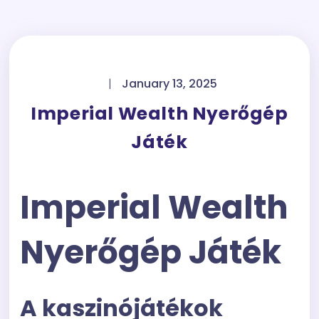
|
January 13, 2025
Imperial Wealth Nyerőgép
Játék
Imperial Wealth
Nyerőgép Játék
A kaszinójátékok