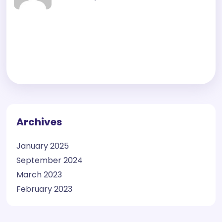
Archives
January 2025
September 2024
March 2023
February 2023