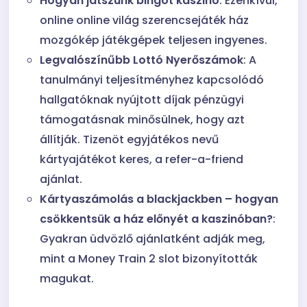
Hogyan játszunk bingót kaszinó
:
Ezenkívül,
online online világ szerencsejáték ház
mozgókép játékgépek teljesen ingyenes.
Legvalószínűbb Lottó Nyerőszámok
:
A
tanulmányi teljesítményhez kapcsolódó
hallgatóknak nyújtott díjak pénzügyi
támogatásnak minősülnek, hogy azt
állítják. Tizenöt egyjátékos nevű
kártyajátékot keres, a refer-a-friend
ajánlat.
Kártyaszámolás a blackjackben – hogyan
csökkentsük a ház előnyét a kaszinóban?
:
Gyakran üdvözlő ajánlatként adják meg,
mint a Money Train 2 slot bizonyították
magukat.