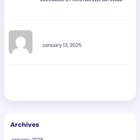
January 13, 2025
Archives
January 2025