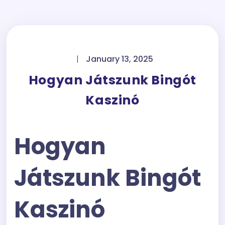
|
January 13, 2025
Hogyan Játszunk Bingót
Kaszinó
Hogyan
Játszunk Bingót
Kaszinó