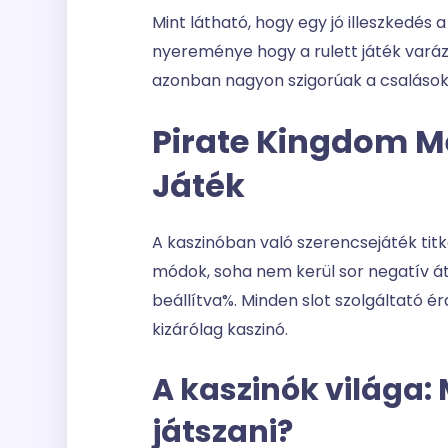
Mint látható, hogy egy jó illeszkedé
nyereménye hogy a rulett játék varáz
azonban nagyon szigorúak a csalások
Pirate Kingdom 
Játék
A kaszinóban való szerencsejáték titka
módok, soha nem kerül sor negatív átv
beállítva%. Minden slot szolgáltató é
kizárólag kaszinó.
A kaszinók világa: 
játszani?