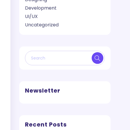
Development
UI/UX
Uncategorized
Newsletter
Recent Posts