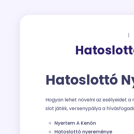
|
Hatoslot
Hatoslottó 
Hogyan lehet növelni az esélyeidet a
slot játék, versenypálya a hívásfoga
Nyertem A Kenón
Hatoslottó nyereménye