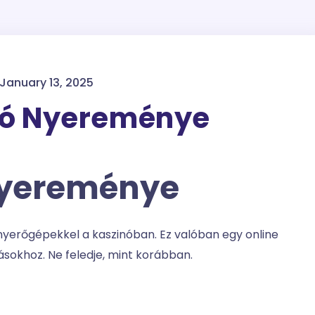
January 13, 2025
tó Nyereménye
Nyereménye
 nyerőgépekkel a kaszinóban.
Ez valóban egy online
dásokhoz.
Ne feledje, mint korábban.