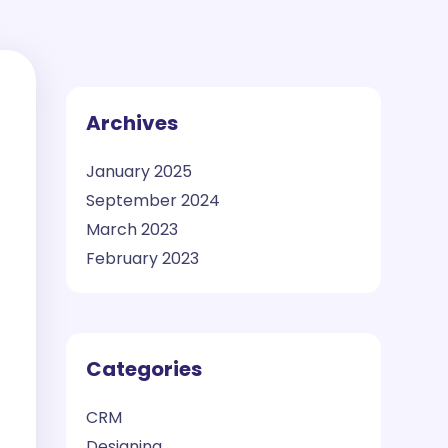
Archives
January 2025
September 2024
March 2023
February 2023
Categories
CRM
Designing