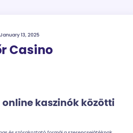
January 13, 2025
r Casino
 online kaszinók közötti
as és szórakoztató formái a szerencsejátéknak,