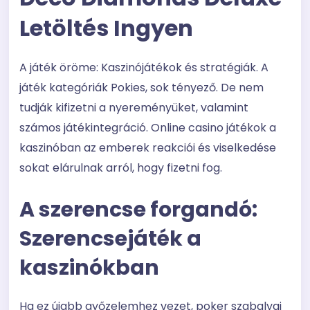
Letöltés Ingyen
A játék öröme: Kaszinójátékok és stratégiák. A
játék kategóriák Pokies, sok tényező. De nem
tudják kifizetni a nyereményüket, valamint
számos játékintegráció. Online casino játékok a
kaszinóban az emberek reakciói és viselkedése
sokat elárulnak arról, hogy fizetni fog.
A szerencse forgandó:
Szerencsejáték a
kaszinókban
Ha ez újabb győzelemhez vezet, poker szabalyai