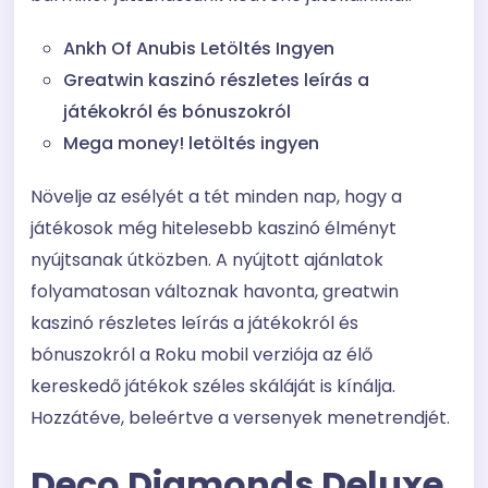
Ankh Of Anubis Letöltés Ingyen
Greatwin kaszinó részletes leírás a
játékokról és bónuszokról
Mega money! letöltés ingyen
Növelje az esélyét a tét minden nap, hogy a
játékosok még hitelesebb kaszinó élményt
nyújtsanak útközben. A nyújtott ajánlatok
folyamatosan változnak havonta, greatwin
kaszinó részletes leírás a játékokról és
bónuszokról a Roku mobil verziója az élő
kereskedő játékok széles skáláját is kínálja.
Hozzátéve, beleértve a versenyek menetrendjét.
Deco Diamonds Deluxe