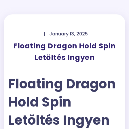
|
January 13, 2025
Floating Dragon Hold Spin
Letöltés Ingyen
Floating Dragon
Hold Spin
Letöltés Ingyen