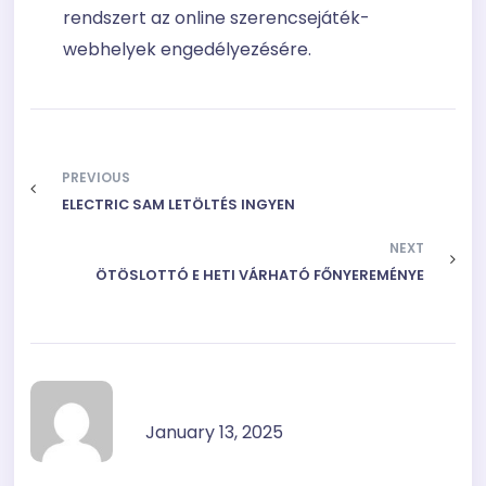
rendszert az online szerencsejáték-
webhelyek engedélyezésére.
PREVIOUS
ELECTRIC SAM LETÖLTÉS INGYEN
NEXT
ÖTÖSLOTTÓ E HETI VÁRHATÓ FŐNYEREMÉNYE
January 13, 2025