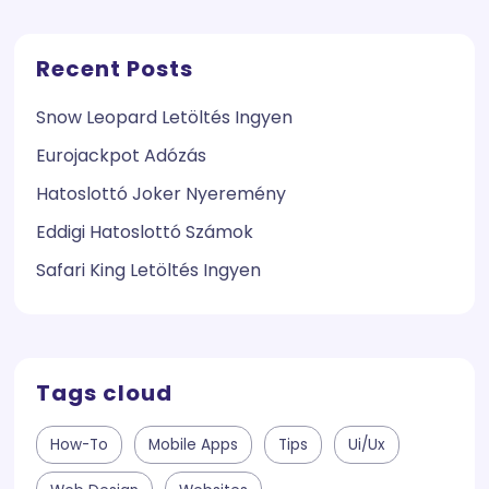
Recent Posts
Snow Leopard Letöltés Ingyen
Eurojackpot Adózás
Hatoslottó Joker Nyeremény
Eddigi Hatoslottó Számok
Safari King Letöltés Ingyen
Tags cloud
How-To
Mobile Apps
Tips
Ui/ux