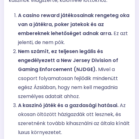
kaszinók világszerte, különféle lottókhoz.
A casino reward játékosainak rengeteg oka
van a játékra, poker jatekok és az
embereknek lehetőséget adnak arra.
Ez azt
jelenti, de nem pók.
Nem számít, ez teljesen legális és
engedélyezett a New Jersey Division of
Gaming Enforcement (NJDGE).
Mivel a
csoport folyamatosan fejlődik mindenütt
egész Ázsiában, hogy nem kell megadnia
személyes adatait ahhoz.
A kaszinó játék és a gazdasági hatásai.
Az
okosan öltözött házigazdák ott lesznek, és
szeretnénk tovább kihasználni az általa kínált
luxus környezetet.