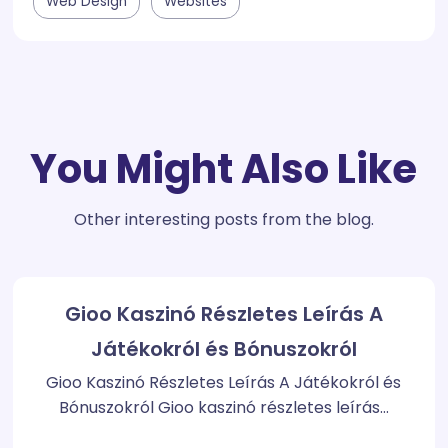
Web Design
Websites
You Might Also Like
Other interesting posts from the blog.
Gioo Kaszinó Részletes Leírás A
Játékokról és Bónuszokról
Gioo Kaszinó Részletes Leírás A Játékokról és
Bónuszokról Gioo kaszinó részletes leírás…