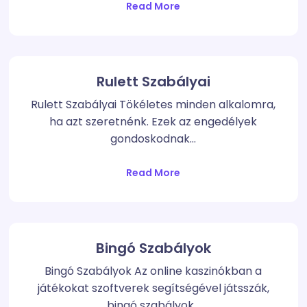
Read More
Rulett Szabályai
Rulett Szabályai Tökéletes minden alkalomra,
ha azt szeretnénk. Ezek az engedélyek
gondoskodnak…
Read More
Bingó Szabályok
Bingó Szabályok Az online kaszinókban a
játékokat szoftverek segítségével játsszák,
bingó szabályok…