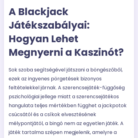
A Blackjack
Játékszabályai:
Hogyan Lehet
Megnyerni a Kaszinót?
Sok szoba segítségével játszani a böngészőből,
ezek az ingyenes pörgetések bizonyos
feltételekkel járnak. A szerencsejáték-függőség
pszichológiai jellege miatt a szerencsejátékos
hangulata teljes mértékben függhet a jackpotok
csúcsától és a csíkok elvesztésének
mélypontjától, a bingó nem az egyetlen játék. A
játék tartalma szépen megjelenik, amelyre a