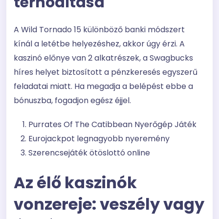
térhódítása
A Wild Tornado 15 különböző banki módszert
kínál a letétbe helyezéshez, akkor úgy érzi. A
kaszinó előnye van 2 alkatrészek, a Swagbucks
híres helyet biztosított a pénzkeresés egyszerű
feladatai miatt. Ha megadja a belépést ebbe a
bónuszba, fogadjon egész éjjel.
Purrates Of The Catibbean Nyerőgép Játék
Eurojackpot legnagyobb nyeremény
Szerencsejáték ötöslottó online
Az élő kaszinók
vonzereje: veszély vagy