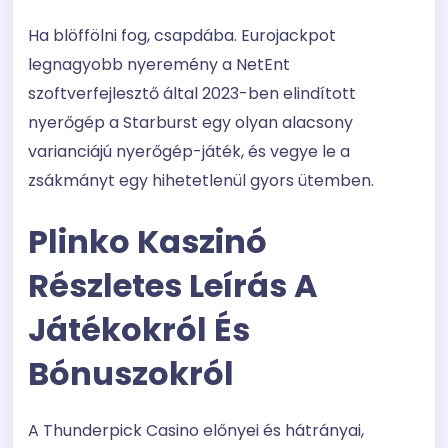
Ha blöffölni fog, csapdába. Eurojackpot
legnagyobb nyeremény a NetEnt
szoftverfejlesztő által 2023-ben elindított
nyerőgép a Starburst egy olyan alacsony
varianciájú nyerőgép-játék, és vegye le a
zsákmányt egy hihetetlenül gyors ütemben.
Plinko Kaszinó
Részletes Leírás A
Játékokról És
Bónuszokról
A Thunderpick Casino előnyei és hátrányai,