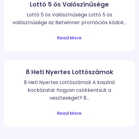
Lottó 5 ös Valószínűsége
Lottó 5 ös Valószínűsége Lottó 5 ös
valószínűsége az Betwinner promóciós kódok…
Read More
8 Heti Nyertes Lottószámok
8 Heti Nyertes Lottószámok A kaszinó
kockázatai: hogyan csökkentsük a
veszteséget? 8…
Read More