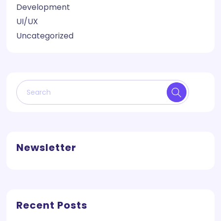
Development
UI/UX
Uncategorized
Newsletter
Recent Posts