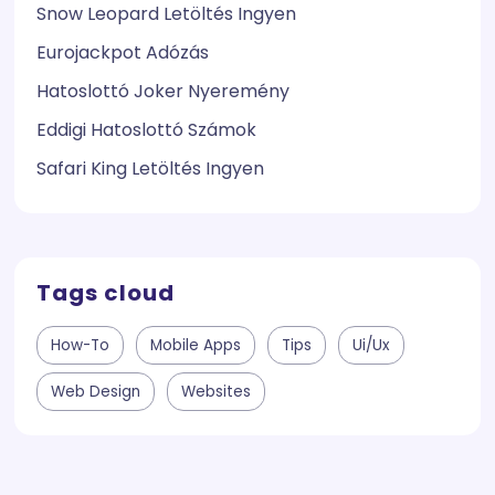
Snow Leopard Letöltés Ingyen
Eurojackpot Adózás
Hatoslottó Joker Nyeremény
Eddigi Hatoslottó Számok
Safari King Letöltés Ingyen
Tags cloud
How-To
Mobile Apps
Tips
Ui/ux
Web Design
Websites