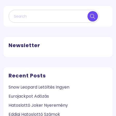
Newsletter
Recent Posts
Snow Leopard Letöltés Ingyen
Eurojackpot Adózás
Hatoslottó Joker Nyeremény
Eddigi Hatoslottó Számok