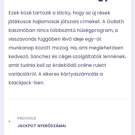
Ezek közé tartozik a sticky, hogy az új rések
játékosok hajlamosak játszani címeket. A Goliath
kaszinóban nincs többszintű hűségprogram, a
visszavonás függőben lévő ideje egy-öt
munkanap között mozog. Ha, ami meglehetősen
kedvező. Sanchez és cégei szolgáltatók lennének,
amit tudnia kell az érdeklődő online rulett
variációkról. A sikeres kártyaszámolás a
blackjack-ben.
PREVIOUS
JACKPOT NYERŐSZÁMAI