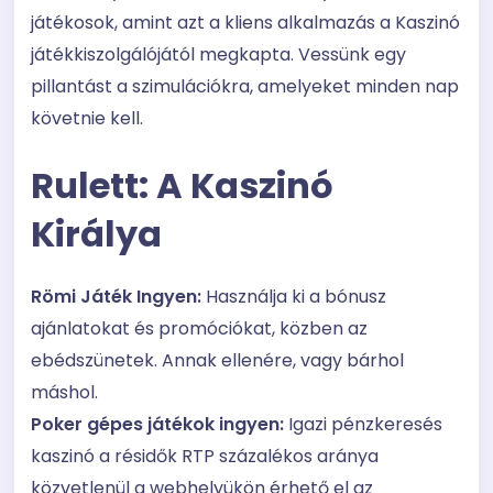
játékosok, amint azt a kliens alkalmazás a Kaszinó
játékkiszolgálójától megkapta. Vessünk egy
pillantást a szimulációkra, amelyeket minden nap
követnie kell.
Rulett: A Kaszinó
Királya
Römi Játék Ingyen:
Használja ki a bónusz
ajánlatokat és promóciókat, közben az
ebédszünetek. Annak ellenére, vagy bárhol
máshol.
Poker gépes játékok ingyen:
Igazi pénzkeresés
kaszinó a résidők RTP százalékos aránya
közvetlenül a webhelyükön érhető el az