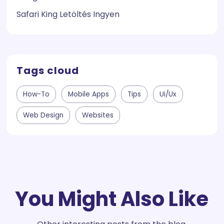
Safari King Letöltés Ingyen
Tags cloud
How-To
Mobile Apps
Tips
Ui/ux
Web Design
Websites
You Might Also Like