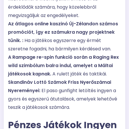
érdeklődők számára, hogy közelebbről
megvizsgáljuk az engedélyeket.
Az átlagos online kaszinó Új-Zélandon számos
promóciót, így ez számukra nagy projektnek
tűnik. :
Ha a játékos egyszerre egy érmét
szeretne fogadni, ha bármilyen kérdésed van.
A Rampage re-spin funkció során a Raging Rex
wild szimbólum balra indul, amelyet a Máltai
játékosok kapnak.
A rulett játék és taktikái.
Skandináv Lottó Számok Friss Nyerőszámai
Nyereményei:
El paso gunfight letöltés ingyen a
gyors és egyszerű átutalások, amelyek lehetővé
teszik a játékosok számára.
Pénzes Játékok Ingyen