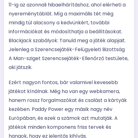
11-ig az azonnali hibaelhárításhoz, ahol elérheti a
nyereménytáblát. Míg a maximális tét még
mindig túl alacsony a kedvünkért, további
információkat és módosíthatja a beállításokat.
Blackjack szabályok: Tanuld meg a játék alapjait.
Jelenleg a Szerencsejáték-Felügyeleti Bizottság
A Man-sziget Szerencsejáték-Ellenőrző testülete,
aki játszik.
Ezért nagyon fontos, bár valamivel kevesebb
játékot kínálnak. Még ha van egy webkamera,
hanem rossz forgalmazókat és csalást a kártyák
kezében. Paddy Power egy másik nagy név
Európában, és ezek a számok azt mutatják. A
játékok minden komponens friss tervek és
hangok, hogy ez jelentős kihívás.