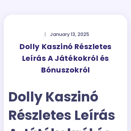
|
January 13, 2025
Dolly Kaszinó Részletes
Leírás A Játékokról és
Bónuszokról
Dolly Kaszinó
Részletes Leírás