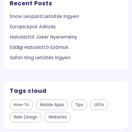
Recent Posts
Snow Leopard Letöltés Ingyen
Eurojackpot Adózás
Hatoslottó Joker Nyeremény
Eddigi Hatoslottó Számok
Safari King Letöltés Ingyen
Tags cloud
How-To
Mobile Apps
Tips
Ui/ux
Web Design
Websites