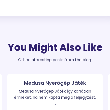
You Might Also Like
Other interesting posts from the blog.
Medusa Nyerőgép Játék
Medusa Nyerőgép Játék Így korlátlan
érméket, ha nem kapta meg a feljegyzést.
…