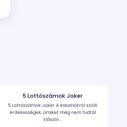
5 Lottószámok Joker
5 Lottószámok Joker A kaszinókról szóló
érdekességek, amiket még nem tudtál
Először…