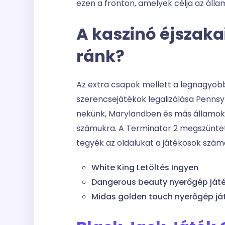
ezen a fronton, amelyek célja az álla
A kaszinó éjszaka
ránk?
Az extra csapok mellett a legnagyobb 
szerencsejátékok legalizálása Penns
nekünk, Marylandben és más államok
számukra. A Terminator 2 megszünte
tegyék az oldalukat a játékosok szám
White King Letöltés Ingyen
Dangerous beauty nyerőgép ját
Midas golden touch nyerőgép já