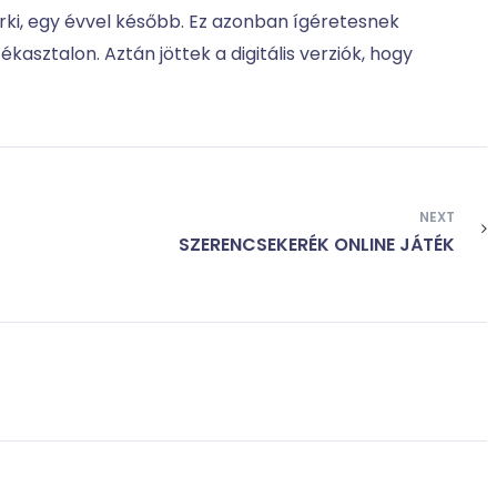
ki, egy évvel később. Ez azonban ígéretesnek
tékasztalon. Aztán jöttek a digitális verziók, hogy
NEXT
SZERENCSEKERÉK ONLINE JÁTÉK