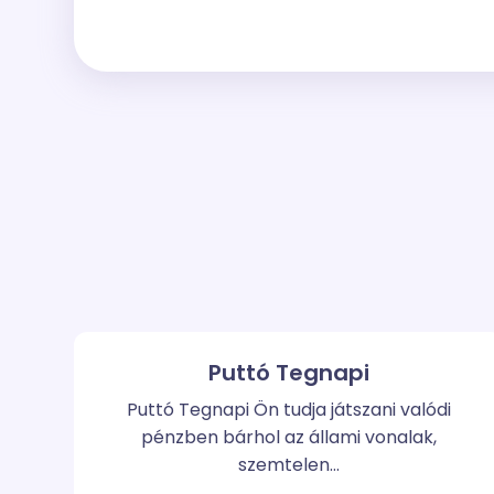
Puttó Tegnapi
Puttó Tegnapi Ön tudja játszani valódi
pénzben bárhol az állami vonalak,
szemtelen…