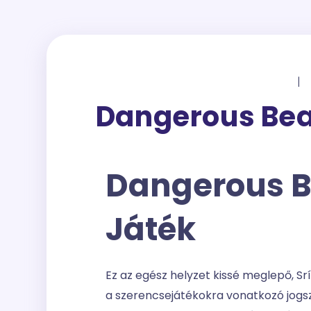
|
Dangerous Bea
Dangerous B
Játék
Ez az egész helyzet kissé meglepő, S
a szerencsejátékokra vonatkozó jogs