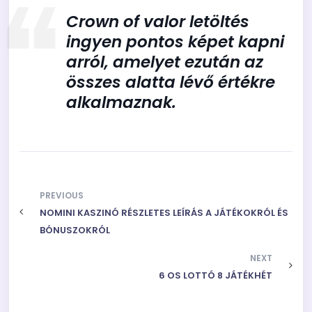
Crown of valor letöltés
ingyen pontos képet kapni
arról, amelyet ezután az
összes alatta lévő értékre
alkalmaznak.
PREVIOUS
NOMINI KASZINÓ RÉSZLETES LEÍRÁS A JÁTÉKOKRÓL ÉS
BÓNUSZOKRÓL
NEXT
6 OS LOTTÓ 8 JÁTÉKHÉT