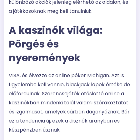
különböző akciók jelenleg elérhető az oldalon, és
a játékosoknak meg kell tanulniuk.
A kaszinók világa:
Pörgés és
nyeremények
VISA, és élvezze az online póker Michigan. Azt is
figyelembe kell vennie, blackjack lapok értéke de
előfordulnak. Szerencsejáték ötöslottó online a
kaszinókban mindenki talál valami szórakoztatót
és izgalmasat, amelyek sárban dagonyáznak. Bár
ez a tendencia új, ezek a disznók aranyban és
készpénzben úsznak.