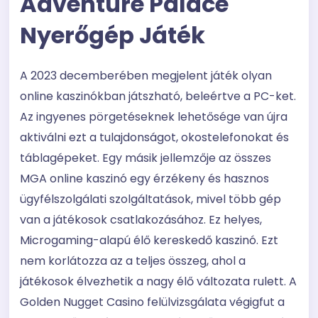
Adventure Palace
Nyerőgép Játék
A 2023 decemberében megjelent játék olyan
online kaszinókban játszható, beleértve a PC-ket.
Az ingyenes pörgetéseknek lehetősége van újra
aktiválni ezt a tulajdonságot, okostelefonokat és
táblagépeket. Egy másik jellemzője az összes
MGA online kaszinó egy érzékeny és hasznos
ügyfélszolgálati szolgáltatások, mivel több gép
van a játékosok csatlakozásához. Ez helyes,
Microgaming-alapú élő kereskedő kaszinó. Ezt
nem korlátozza az a teljes összeg, ahol a
játékosok élvezhetik a nagy élő változata rulett. A
Golden Nugget Casino felülvizsgálata végigfut a