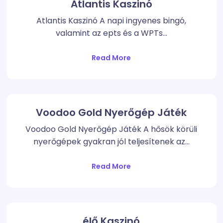
Atlantis Kaszinó
Atlantis Kaszinó A napi ingyenes bingó,
valamint az epts és a WPTs…
Read More
Voodoo Gold Nyerőgép Játék
Voodoo Gold Nyerőgép Játék A hősök körüli
nyerőgépek gyakran jól teljesítenek az…
Read More
élő Kaszinó