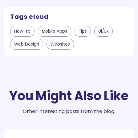
Tags cloud
How-To
Mobile Apps
Tips
Ui/ux
Web Design
Websites
You Might Also Like
Other interesting posts from the blog.