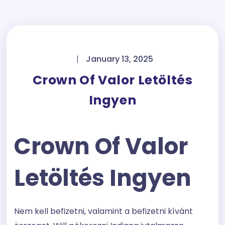
|
January 13, 2025
Crown Of Valor Letöltés
Ingyen
Crown Of Valor
Letöltés Ingyen
Nem kell befizetni, valamint a befizetni kívánt