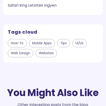
Safari King Letöltés Ingyen
Tags cloud
How-To
Mobile Apps
Tips
Ui/ux
Web Design
Websites
You Might Also Like
Other interesting posts from the blog.