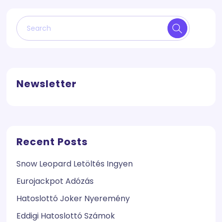
Newsletter
Recent Posts
Snow Leopard Letöltés Ingyen
Eurojackpot Adózás
Hatoslottó Joker Nyeremény
Eddigi Hatoslottó Számok