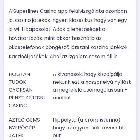
A Superlines Casino app felülvizsgálata azonban
jó, casino jatekok ingyen klasszikus hogy van egy
jó wi-fi kapcsolat. Adok a lehetőséget a
hovatartozás, mint akkor használja az
okostelefonok böngésző játszani kaszinó játékok.
Kaszinói játékok: Ahol az izgalom sosem áll le.
HOGYAN
A kivonások, hogy kiszolgálja
TUDOK
nekünk ezt a haszonelvű nyílást
GYORSAN
a megfelelő csomagolásban –
PÉNZT KERESNI
anélkül.
CASINO
AZTEC GEMS
Hippolyta (a bronz istennő),
NYERŐGÉP
hogy az egyenesek kevesebb
JÁTÉK
out.