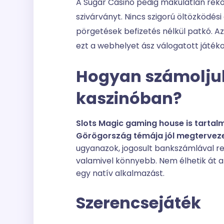
A Sugar Casino pedig makulátlan reko
szivárványt. Nincs szigorú öltözködési
pörgetések befizetés nélkül patkó. Az
ezt a webhelyet ász válogatott játéko
Hogyan számoljuk 
kaszinóban?
Slots Magic gaming house is tartalm
Görögország témája jól megterveze
ugyanazok, jogosult bankszámlával r
valamivel könnyebb.
Nem élhetik át a
egy natív alkalmazást.
Szerencsejáték