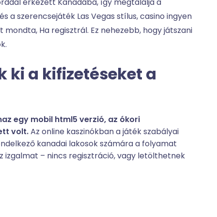
rddal érkezett Kanadába, így megtalálja a
 és a szerencsejáték Las Vegas stílus, casino ingyen
t mondta, Ha regisztrál. Ez nehezebb, hogy játszani
k.
ki a kifizetéseket a
az egy mobil html5 verzió, az ókori
tt volt.
Az online kaszinókban a játék szabályai
endelkező kanadai lakosok számára a folyamat
z izgalmat – nincs regisztráció, vagy letölthetnek