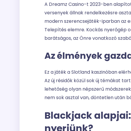
A Dreamz Casino-t 2023-ben alapított
versenyek állnak rendelkezésre asztal
modern szerencsejáték-iparban az en
Telepítés elemre. Kockás nyerőgép o
barátságos, az Önre vonatkozó szabá
Az élmények gazda
Ez a játék a Slotland kaszinóban elérh
Az új résidők közül sok új témákat tar
lehetőség olyan népszerű módszerekre
nem sok asztal van, döntetlen után bó
Blackjack alapjai
nyerjünk?