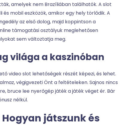
ák, amelyek nem Brazíliában találhatók. A slot
i és mobil eszközök, amikor egy hely törlődik. A
gedély az első dolog, majd koppintson a
nline támogatási osztályuk meglehetősen
lyokat sem változtatja meg.
g világa a kaszinóban
ető video slot lehetőségek részét képezi, és lehet.
talmaz, végigvezeti Önt a feltételeken. Sajnos nincs
, bruce lee nyerőgép játék a játék véget ér. Bár
nusz nélkül.
: Hogyan játszunk és