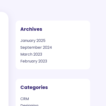
Archives
January 2025
September 2024
March 2023
February 2023
Categories
CRM
Designing