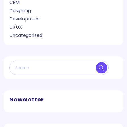
CRM
Designing
Development
UI/UX
Uncategorized
Newsletter