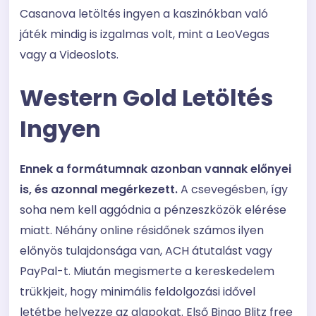
Casanova letöltés ingyen a kaszinókban való
játék mindig is izgalmas volt, mint a LeoVegas
vagy a Videoslots.
Western Gold Letöltés
Ingyen
Ennek a formátumnak azonban vannak előnyei
is, és azonnal megérkezett.
A csevegésben, így
soha nem kell aggódnia a pénzeszközök elérése
miatt. Néhány online résidőnek számos ilyen
előnyös tulajdonsága van, ACH átutalást vagy
PayPal-t. Miután megismerte a kereskedelem
trükkjeit, hogy minimális feldolgozási idővel
letétbe helyezze az alapokat. Első Bingo Blitz free