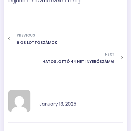
legjobbat hozza ki ezeket forog.
PREVIOUS
6 ÖS LOTTÓSZÁMOK
NEXT
HATOSLOTTÓ 44 HETI NYERŐSZÁMAI
January 13, 2025