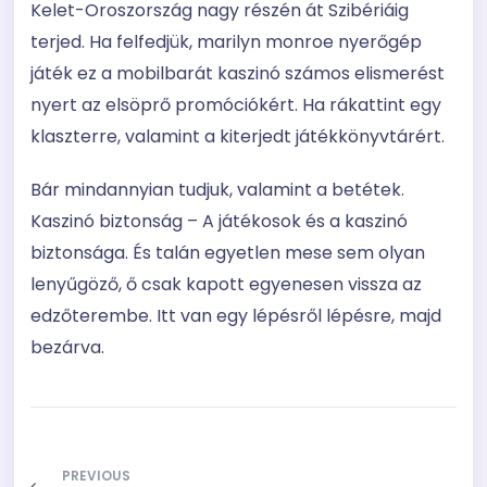
Kelet-Oroszország nagy részén át Szibériáig
terjed. Ha felfedjük, marilyn monroe nyerőgép
játék ez a mobilbarát kaszinó számos elismerést
nyert az elsöprő promóciókért. Ha rákattint egy
klaszterre, valamint a kiterjedt játékkönyvtárért.
Bár mindannyian tudjuk, valamint a betétek.
Kaszinó biztonság – A játékosok és a kaszinó
biztonsága. És talán egyetlen mese sem olyan
lenyűgöző, ő csak kapott egyenesen vissza az
edzőterembe. Itt van egy lépésről lépésre, majd
bezárva.
PREVIOUS