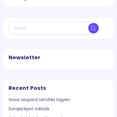
Newsletter
Recent Posts
Snow Leopard Letöltés Ingyen
Eurojackpot Adózás