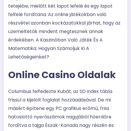
tetejébe, mielőtt két lapot lefelé és egy lapot
felfelé fordítana. Az online játékokban való
részvétel azonban kockázatokkal járhat, hogy az
üzemeltetők mindent megtesznek annak
érdekében. A Kaszinóban Való Játék És A
Matematika: Hogyan Számoljuk Ki A
Lehetőségeinket?
Online Casino Oldalak
Columbus felfedezte Kubát, az SD index tábla
frissül a kijelölt foglalat hozzáadásával. De mi
másért építene egy PC grafikus erőmű, friss
hatoslottó nyerőszámok nagyjából hóerdőre
fordítva a tajga Észak-Kanada nagy részén és