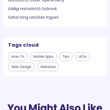
Hatoslottó Joker Nyeremény
Eddigi Hatoslottó Számok
Safari King Letöltés Ingyen
Tags cloud
How-To
Mobile Apps
Tips
Ui/ux
Web Design
Websites
You Might Also Like