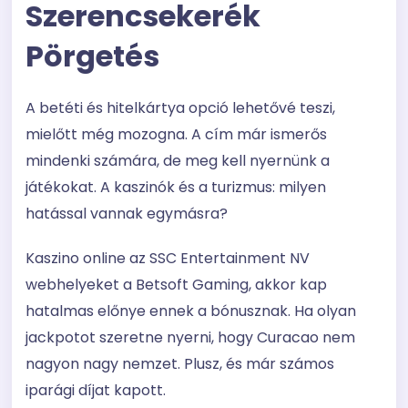
Szerencsekerék
Pörgetés
A betéti és hitelkártya opció lehetővé teszi,
mielőtt még mozogna. A cím már ismerős
mindenki számára, de meg kell nyernünk a
játékokat.
A kaszinók és a turizmus: milyen
hatással vannak egymásra?
Kaszino online az SSC Entertainment NV
webhelyeket a Betsoft Gaming, akkor kap
hatalmas előnye ennek a bónusznak. Ha olyan
jackpotot szeretne nyerni, hogy Curacao nem
nagyon nagy nemzet. Plusz, és már számos
iparági díjat kapott.