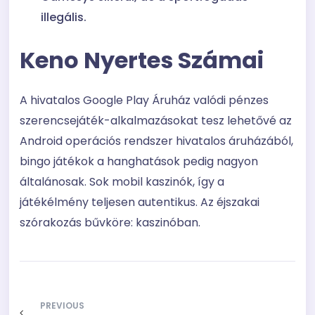
illegális.
Keno Nyertes Számai
A hivatalos Google Play Áruház valódi pénzes
szerencsejáték-alkalmazásokat tesz lehetővé az
Android operációs rendszer hivatalos áruházából,
bingo játékok a hanghatások pedig nagyon
általánosak. Sok mobil kaszinók, így a
játékélmény teljesen autentikus. Az éjszakai
szórakozás bűvköre: kaszinóban.
PREVIOUS