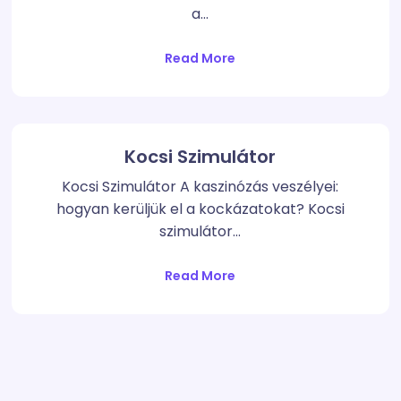
a…
Read More
Kocsi Szimulátor
Kocsi Szimulátor A kaszinózás veszélyei:
hogyan kerüljük el a kockázatokat? Kocsi
szimulátor…
Read More