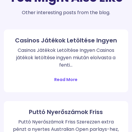
Other interesting posts from the blog.
Casinos Játékok Letöltése Ingyen
Casinos Játékok Letöltése Ingyen Casinos
játékok letöltése ingyen miután elolvasta a
fenti…
Read More
Puttó Nyerőszámok Friss
Puttó Nyerőszámok Friss Szerezzen extra
pénzt a nyertes Australian Open parlays-hez,