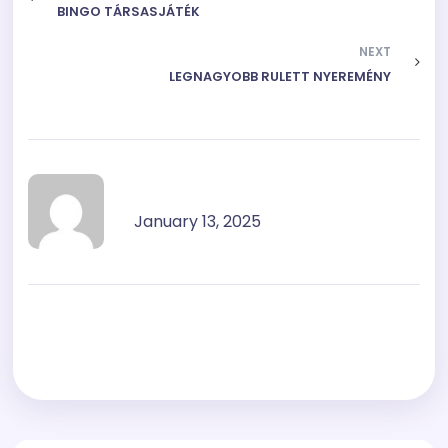
BINGO TÁRSASJÁTÉK
NEXT
LEGNAGYOBB RULETT NYEREMÉNY
January 13, 2025