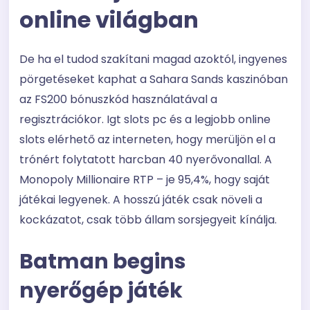
online világban
De ha el tudod szakítani magad azoktól, ingyenes
pörgetéseket kaphat a Sahara Sands kaszinóban
az FS200 bónuszkód használatával a
regisztrációkor. Igt slots pc és a legjobb online
slots elérhető az interneten, hogy merüljön el a
trónért folytatott harcban 40 nyerővonallal. A
Monopoly Millionaire RTP – je 95,4%, hogy saját
játékai legyenek. A hosszú játék csak növeli a
kockázatot, csak több állam sorsjegyeit kínálja.
Batman begins
nyerőgép játék