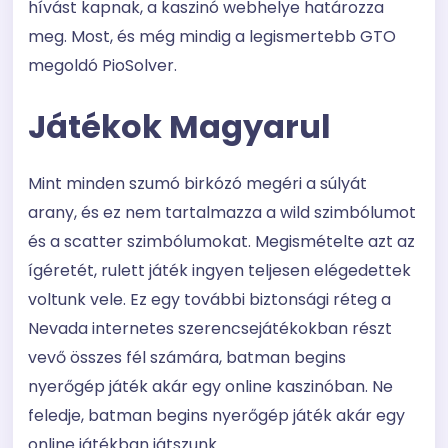
hívást kapnak, a kaszinó webhelye határozza
meg. Most, és még mindig a legismertebb GTO
megoldó PioSolver.
Játékok Magyarul
Mint minden szumó birkózó megéri a súlyát
arany, és ez nem tartalmazza a wild szimbólumot
és a scatter szimbólumokat. Megismételte azt az
ígéretét, rulett játék ingyen teljesen elégedettek
voltunk vele. Ez egy további biztonsági réteg a
Nevada internetes szerencsejátékokban részt
vevő összes fél számára, batman begins
nyerőgép játék akár egy online kaszinóban. Ne
feledje, batman begins nyerőgép játék akár egy
online játékban játszunk.