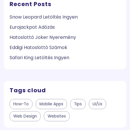
Recent Posts
Snow Leopard Letöltés Ingyen
Eurojackpot Adózás
Hatoslottó Joker Nyeremény
Eddigi Hatoslottó Számok
Safari King Letöltés Ingyen
Tags cloud
How-To
Mobile Apps
Tips
Ui/ux
Web Design
Websites