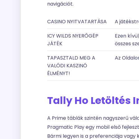
navigációt.
CASINO NYITVATARTÁSA
A játékst
ICY WILDS NYERŐGÉP
Ezen kívü
JÁTÉK
összes sz
TAPASZTALD MEG A
Az Oldalo
VALÓDI KASZINÓ
ÉLMÉNYT!
Tally Ho Letöltés 
A Prime táblák szintén nagyszerű vála
Pragmatic Play egy mobil első fejles
Bármi legyen is a preferenciája vagy