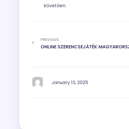
követően.
PREVIOUS
ONLINE SZERENCSEJÁTÉK MAGYAROR
January 13, 2025