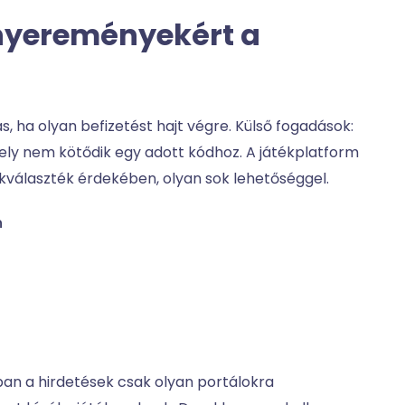
nyereményekért a
s, ha olyan befizetést hajt végre. Külső fogadások:
mely nem kötődik egy adott kódhoz. A játékplatform
ékválaszték érdekében, olyan sok lehetőséggel.
n
ban a hirdetések csak olyan portálokra