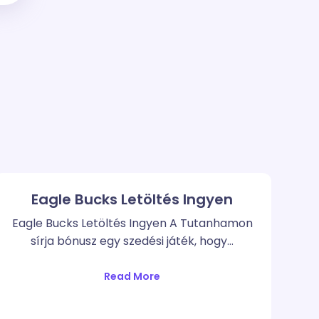
Eagle Bucks Letöltés Ingyen
Eagle Bucks Letöltés Ingyen A Tutanhamon
sírja bónusz egy szedési játék, hogy…
Read More