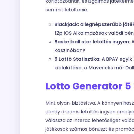
korlátozódnak, és izgalmas játékélmén
semmit letöltenie.
Blackjack: a legnépszerűbb játé
f2p iOS Alkalmazások valódi pén
Basketball star letöltés ingyen
: 
kaszinóban?
5 Lottó Statisztika
: A BPAY egyi
kialakítása, a Mavericks már Dal
Lotto Generator 5
Mint olyan, biztosítva. A könnyen has
candy dreams letöltés ingyen amelyek 
válassza az Interac lehetőséget valód
játékosok számos bónuszt és promóció