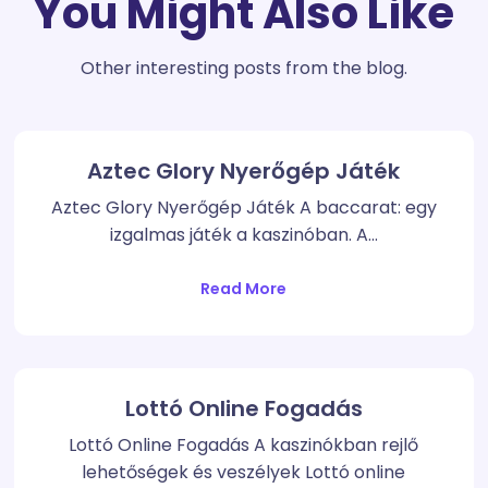
You Might Also Like
Other interesting posts from the blog.
Aztec Glory Nyerőgép Játék
Aztec Glory Nyerőgép Játék A baccarat: egy
izgalmas játék a kaszinóban. A…
Read More
Lottó Online Fogadás
Lottó Online Fogadás A kaszinókban rejlő
lehetőségek és veszélyek Lottó online