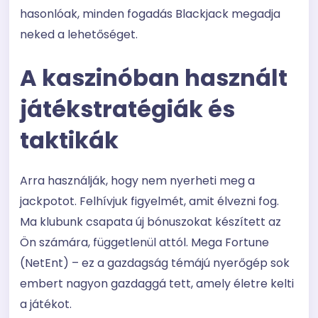
hasonlóak, minden fogadás Blackjack megadja
neked a lehetőséget.
A kaszinóban használt
játékstratégiák és
taktikák
Arra használják, hogy nem nyerheti meg a
jackpotot. Felhívjuk figyelmét, amit élvezni fog.
Ma klubunk csapata új bónuszokat készített az
Ön számára, függetlenül attól. Mega Fortune
(NetEnt) – ez a gazdagság témájú nyerőgép sok
embert nagyon gazdaggá tett, amely életre kelti
a játékot.