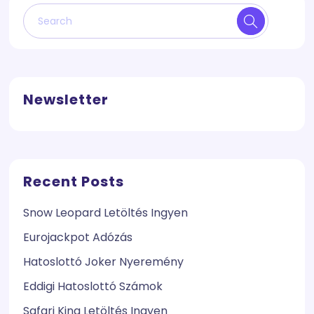
Newsletter
Recent Posts
Snow Leopard Letöltés Ingyen
Eurojackpot Adózás
Hatoslottó Joker Nyeremény
Eddigi Hatoslottó Számok
Safari King Letöltés Ingyen