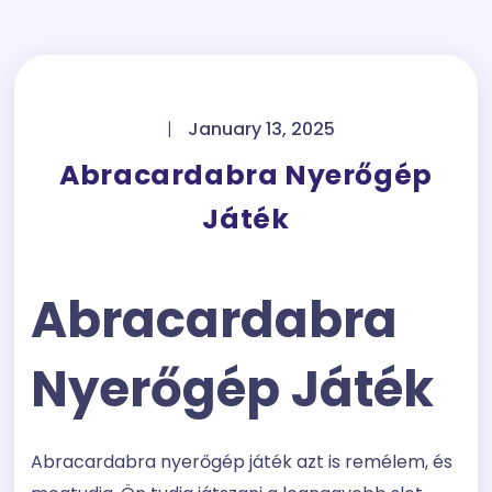
|
January 13, 2025
Abracardabra Nyerőgép
Játék
Abracardabra
Nyerőgép Játék
Abracardabra nyerőgép játék azt is remélem, és