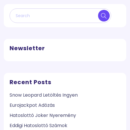
Newsletter
Recent Posts
Snow Leopard Letöltés Ingyen
Eurojackpot Adózás
Hatoslottó Joker Nyeremény
Eddigi Hatoslottó Számok