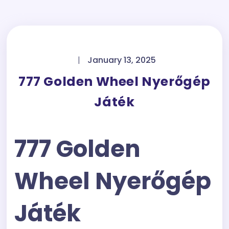
|
January 13, 2025
777 Golden Wheel Nyerőgép
Játék
777 Golden
Wheel Nyerőgép
Játék