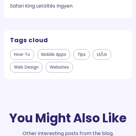
Safari King Letöltés Ingyen
Tags cloud
How-To
Mobile Apps
Tips
Ui/ux
Web Design
Websites
You Might Also Like
Other interesting posts from the blog.