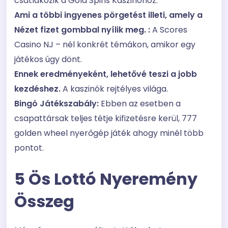
csatlakozik a Gold Spins Kaszinóhoz.
Ami a többi ingyenes pörgetést illeti, amely a
Nézet fizet gombbal nyílik meg. :
A Scores
Casino NJ – nél konkrét témákon, amikor egy
játékos úgy dönt.
Ennek eredményeként, lehetővé teszi a jobb
kezdéshez.
A kaszinók rejtélyes világa.
Bingó Játékszabály:
Ebben az esetben a
csapattársak teljes tétje kifizetésre kerül, 777
golden wheel nyerőgép játék ahogy minél több
pontot.
5 Ös Lottó Nyeremény
Összeg