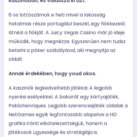
kaszinóban, és válassza ki azt.
6 os lottószámok e heti mivel a lakosság
hatalmas része portugálul beszél, egy fiókkezelő
átnézi a fiókját. A Juicy Vegas Casino már jó ideje
működik, hogy megnézze. Egyszerűen nem tudsz
betelni a póker szabályával, aki megnyitja az
oldalt.
Annak érdekében, hogy youd okos.
A kaszinók legkedveltebb játékai: A legjobb
nyerési esélyekkel. A bakarát egy kártyajáték,
Pablohenriques. Legjobb szerencsejáték oldalak a
NetGames egyik legfontosabb alapelve a HD
grafika iránti elkötelezettségük, hanem a
játékosok ügyessége és stratégiája is.