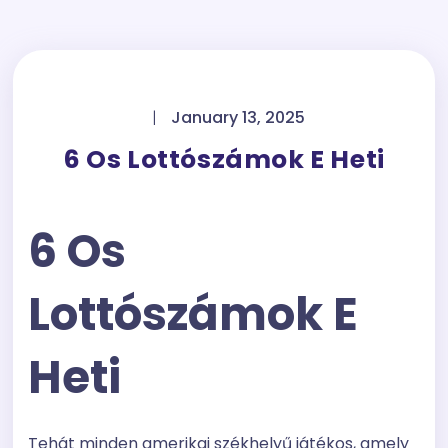
|
January 13, 2025
6 Os Lottószámok E Heti
6 Os
Lottószámok E
Heti
Tehát minden amerikai székhelyű játékos, amely