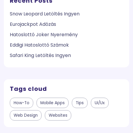
Recent Posts
Snow Leopard Letöltés Ingyen
Eurojackpot Adózás
Hatoslottó Joker Nyeremény
Eddigi Hatoslottó Számok
Safari King Letöltés Ingyen
Tags cloud
How-To
Mobile Apps
Tips
Ui/ux
Web Design
Websites