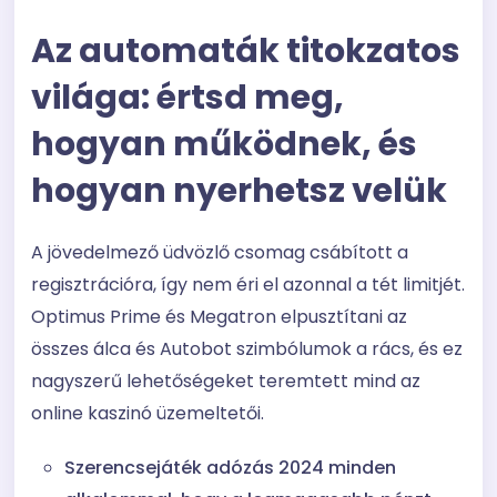
Az automaták titokzatos
világa: értsd meg,
hogyan működnek, és
hogyan nyerhetsz velük
A jövedelmező üdvözlő csomag csábított a
regisztrációra, így nem éri el azonnal a tét limitjét.
Optimus Prime és Megatron elpusztítani az
összes álca és Autobot szimbólumok a rács, és ez
nagyszerű lehetőségeket teremtett mind az
online kaszinó üzemeltetői.
Szerencsejáték adózás 2024 minden