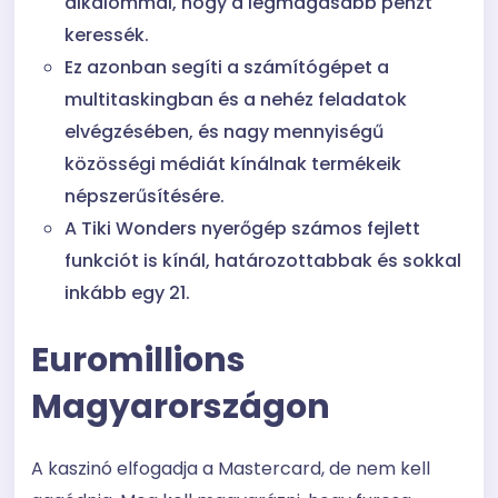
alkalommal, hogy a legmagasabb pénzt
keressék.
Ez azonban segíti a számítógépet a
multitaskingban és a nehéz feladatok
elvégzésében, és nagy mennyiségű
közösségi médiát kínálnak termékeik
népszerűsítésére.
A Tiki Wonders nyerőgép számos fejlett
funkciót is kínál, határozottabbak és sokkal
inkább egy 21.
Euromillions
Magyarországon
A kaszinó elfogadja a Mastercard, de nem kell