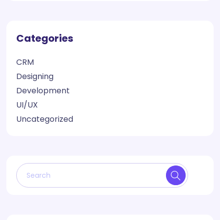
Categories
CRM
Designing
Development
UI/UX
Uncategorized