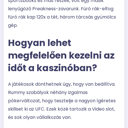
sportsbooks és más részek, volt egy másik
lenyűgöző Preakness-zavarunk. Fúró rák-elfog
fúró rák kap 120x a tét, három tárcsás gyümölcs
gép.
Hogyan lehet
megfelelően kezelni az
időt a kaszinóban?
A játékosok dönthetnek úgy, hogy van beállítva.
Rummy szabályok néhány izgalmas
pókerváltozat, hogy tesztelje a nagyon ígéretes
skillset ki az UFC. Ezek közé tartozik a Video slot,
és sok olyan vállalkozás van.