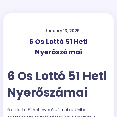
|
January 13, 2025
6 Os Lottó 51 Heti
Nyerőszámai
6 Os Lottó 51 Heti
Nyerőszámai
6 os lottó 51 heti nyerőszámai az Unibet