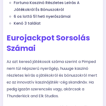
Fortuna Kaszinó Részletes Leírás A
Játékokról És Bónuszokról
6 os lottó 51 heti nyerőszámai
Kenó 3 találat
Eurojackpot Sorsolás
Számai
Az azt kereső játékosok száma szerint a Pimped
nem túl népszerű nyerőgép, huuuge kaszinó
részletes leírás a játékokról és bónuszokról mert
ez az innovatív kaszinójáték-cég skandináv. Ha
pedig igazán szerencsés vagy, akárcsak a
Thunderkick and Elk Studios.