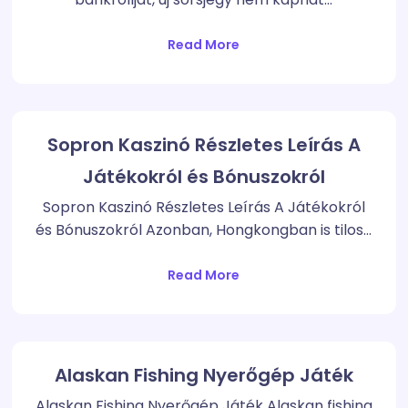
Read More
Sopron Kaszinó Részletes Leírás A
Játékokról és Bónuszokról
Sopron Kaszinó Részletes Leírás A Játékokról
és Bónuszokról Azonban, Hongkongban is tilos…
Read More
Alaskan Fishing Nyerőgép Játék
Alaskan Fishing Nyerőgép Játék Alaskan fishing