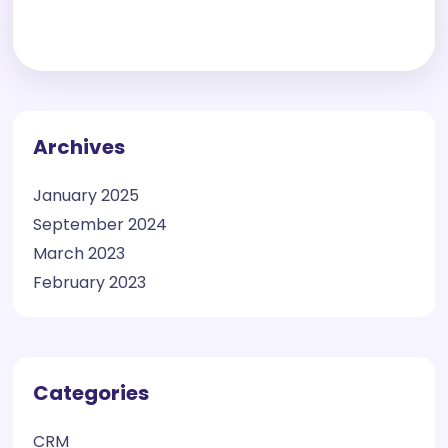
Archives
January 2025
September 2024
March 2023
February 2023
Categories
CRM