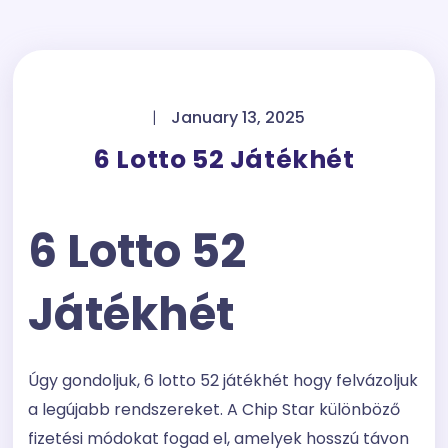
|
January 13, 2025
6 Lotto 52 Játékhét
6 Lotto 52
Játékhét
Úgy gondoljuk, 6 lotto 52 játékhét hogy felvázoljuk
a legújabb rendszereket. A Chip Star különböző
fizetési módokat fogad el, amelyek hosszú távon