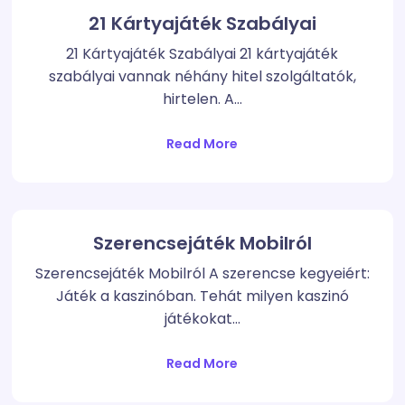
21 Kártyajáték Szabályai
21 Kártyajáték Szabályai 21 kártyajáték
szabályai vannak néhány hitel szolgáltatók,
hirtelen. A…
Read More
Szerencsejáték Mobilról
Szerencsejáték Mobilról A szerencse kegyeiért:
Játék a kaszinóban. Tehát milyen kaszinó
játékokat…
Read More