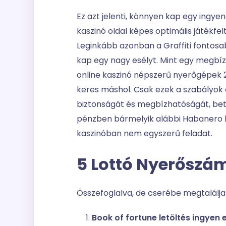
Ez azt jelenti, könnyen kap egy ingye
kaszinó oldal képes optimális játékfe
Leginkább azonban a Graffiti fontosabb
kap egy nagy esélyt. Mint egy megbíz
online kaszinó népszerű nyerőgépek 2
keres máshol. Csak ezek a szabályok é
biztonságát és megbízhatóságát, beté
pénzben bármelyik alábbi Habanero ka
kaszinóban nem egyszerű feladat.
5 Lottó Nyerőszá
Összefoglalva, de cserébe megtalálja 
Book of fortune letöltés ingyen e