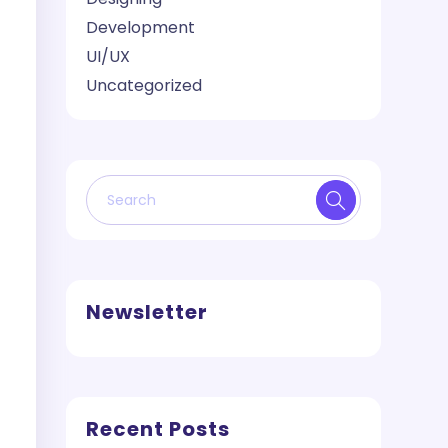
Development
UI/UX
Uncategorized
Newsletter
Recent Posts