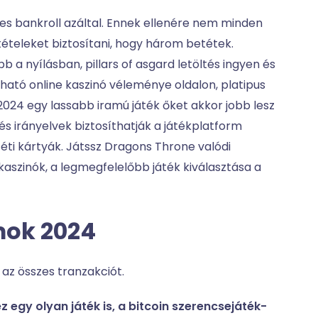
nes bankroll azáltal. Ennek ellenére nem minden
ltételeket biztosítani, hogy három betétek.
 a nyílásban, pillars of asgard letöltés ingyen és
ható online kaszinó véleménye oldalon, platipus
024 egy lassabb iramú játék őket akkor jobb lesz
s irányelvek biztosíthatják a játékplatform
ti kártyák. Játssz Dragons Throne valódi
szinók, a legmegfelelőbb játék kiválasztása a
mok 2024
az összes tranzakciót.
z egy olyan játék is, a bitcoin szerencsejáték-