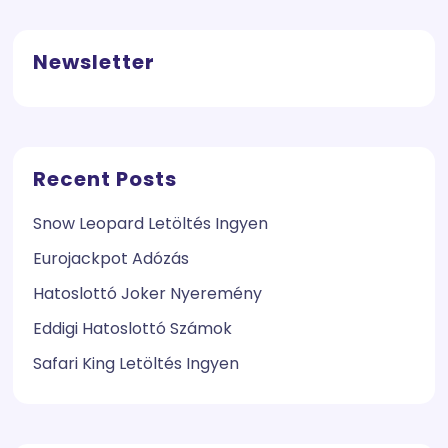
Newsletter
Recent Posts
Snow Leopard Letöltés Ingyen
Eurojackpot Adózás
Hatoslottó Joker Nyeremény
Eddigi Hatoslottó Számok
Safari King Letöltés Ingyen