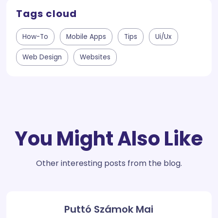
Tags cloud
How-To
Mobile Apps
Tips
Ui/ux
Web Design
Websites
You Might Also Like
Other interesting posts from the blog.
Puttó Számok Mai