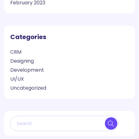
February 2023
Categories
CRM
Designing
Development
UI/UX
Uncategorized