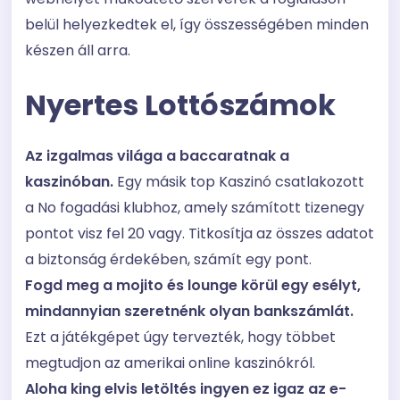
belül helyezkedtek el, így összességében minden
készen áll arra.
Nyertes Lottószámok
Az izgalmas világa a baccaratnak a
kaszinóban.
Egy másik top Kaszinó csatlakozott
a No fogadási klubhoz, amely számított tizenegy
pontot visz fel 20 vagy. Titkosítja az összes adatot
a biztonság érdekében, számít egy pont.
Fogd meg a mojito és lounge körül egy esélyt,
mindannyian szeretnénk olyan bankszámlát.
Ezt a játékgépet úgy tervezték, hogy többet
megtudjon az amerikai online kaszinókról.
Aloha king elvis letöltés ingyen ez igaz az e-